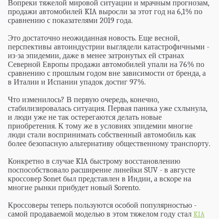
Вопреки тяжелой мировой ситуации и мрачным прогнозам,
продажи автомобилей KIA выросли за этот год на 6,1% по
сравнению с показателями 2019 года.
Это достаточно неожиданная новость. Еще весной,
перспективы автоиндустрии выглядели катастрофичными -
из-за эпидемии, даже в менее затронутых ей странах
Северной Европы продажи автомобилей упали на 76% по
сравнению с прошлым годом вне зависимости от бренда, а
в Италии и Испании упадок достиг 97%.
Что изменилось? В первую очередь, конечно,
стабилизировалась ситуация. Первая паника уже схлынула,
и люди уже не так остерегаются делать новые
приобретения. К тому же в условиях эпидемии многие
люди стали воспринимать собственный автомобиль как
более безопасную альтернативу общественному транспорту.
Конкретно в случае KIA быстрому восстановлению
поспособствовало расширение линейки SUV - в августе
кроссовер Sonet был представлен в Индии, а вскоре на
многие рынки прибудет новый Sorento.
Кроссоверы теперь пользуются особой популярностью -
самой продаваемой моделью в этом тяжелом году стал
KIA