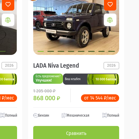
LADA Niva Legend
2026
2026
Есть предложение?
00 баллов
10 000 баллов
Ваш кешбек
Улучшим!
1 205 000 ₽
868 000
1 ₽/мес
от 14 544 ₽/мес
₽
Полный
Бензин
Механическая
Полный
Сравнить