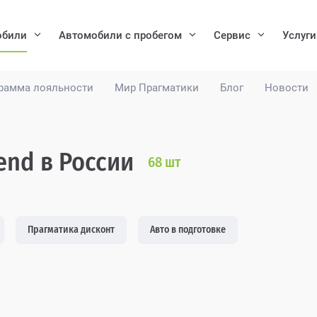
обили
Автомобили с пробегом
Сервис
Услуги
рамма лояльности
Мир Прагматики
Блог
Новости
end в России
68
шт
Прагматика дисконт
Авто в подготовке