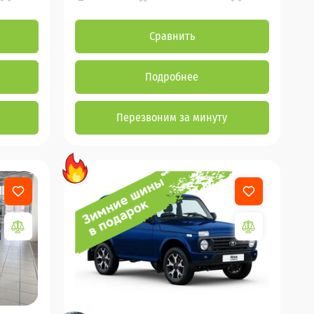
Сравнить
Подробнее
Перезвоним за минуту