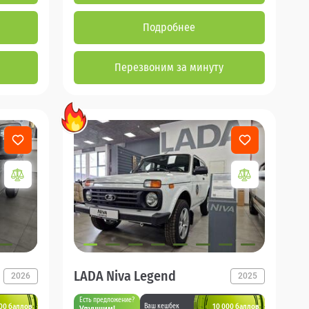
Подробнее
Перезвоним за минуту
LADA Niva Legend
2026
2025
Есть предложение?
00 баллов
10 000 баллов
Ваш кешбек
Улучшим!