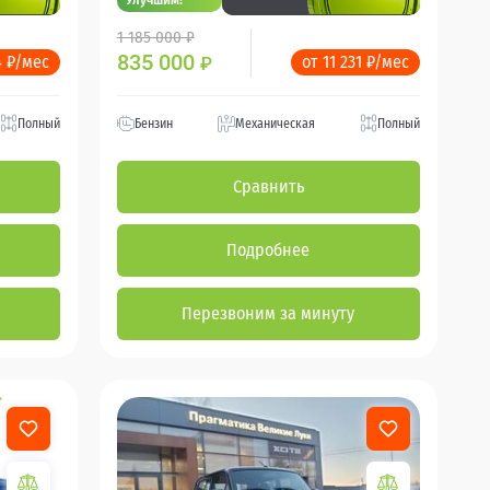
1 185 000 ₽
835 000
4 ₽/мес
от 11 231 ₽/мес
₽
Полный
Бензин
Механическая
Полный
Сравнить
Подробнее
Перезвоним за минуту