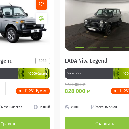
egend
LADA Niva Legend
2026
10 000 баллов
10 0
Ваш кешбек
1 185 000 ₽
828 000
от 11 231 ₽/мес
от 11 23
₽
Механическая
Полный
Бензин
Механическая
Сравнить
Сравнить