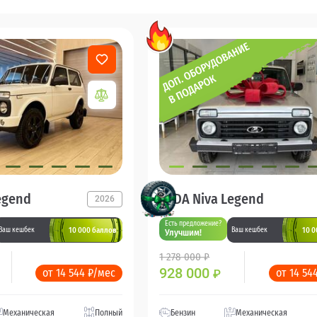
egend
LADA Niva Legend
2026
Есть предложение?
10 000 баллов
10 0
Ваш кешбек
Ваш кешбек
Улучшим!
1 278 000 ₽
928 000
от 14 544 ₽/мес
от 14 54
₽
Механическая
Полный
Бензин
Механическая