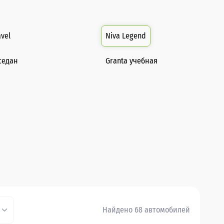
avel
Niva Legend
седан
Granta учебная
Найдено 68 автомобилей