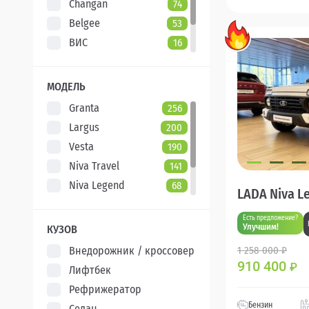
Changan
74
Belgee
53
ВИС
16
Evolute
7
XCITE
5
МОДЕЛЬ
Granta
256
Largus
200
Vesta
190
Niva Travel
141
Niva Legend
68
LADA Niva L
Iskra
47
Есть предложение?
Aura
5
Улучшим!
КУЗОВ
Внедорожник / кроссовер
1 258 000 ₽
910 400
₽
Лифтбек
Рефрижератор
Бензин
Седан