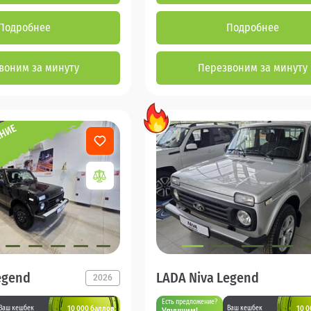
Подробнее
Подробнее
воним за минуту
Перезвоним за минуту
egend
LADA Niva Legend
2026
Есть предложение?
10 000 баллов
10 0
Ваш кешбек
Ваш кешбек
Улучшим!