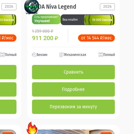
LADA Niva Legend
2026
2026
Есть предложение?
00 баллов
10 000 баллов
Ваш кешбек
Улучшим!
1 259 000 ₽
911 200
1 ₽/мес
от 14 544 ₽/мес
₽
Полный
Бензин
Механическая
Полный
Сравнить
Подробнее
Перезвоним за минуту