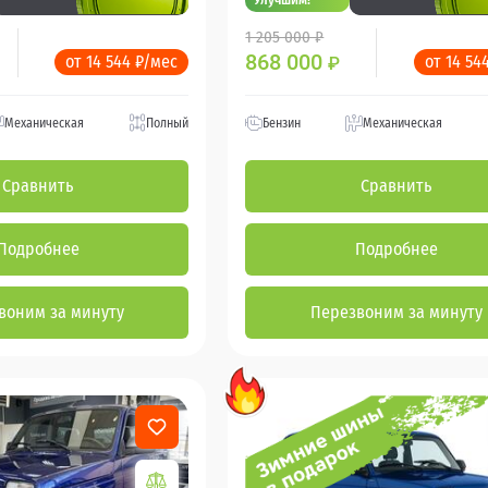
1 205 000 ₽
868 000
от 14 544 ₽/мес
от 14 54
₽
Механическая
Полный
Бензин
Механическая
Сравнить
Сравнить
Подробнее
Подробнее
воним за минуту
Перезвоним за минуту