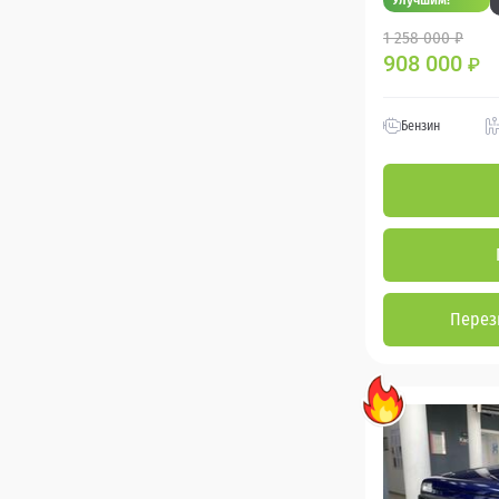
1 258 000 ₽
908 000
₽
Бензин
Перез