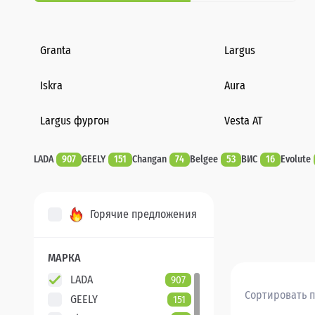
Granta
Largus
Iskra
Aura
Largus фургон
Vesta AT
LADA
907
GEELY
151
Changan
74
Belgee
53
ВИС
16
Evolute
Горячие предложения
МАРКА
LADA
907
Сортировать п
GEELY
151