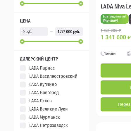
LADA Niva L
Есть предложение?
ЦЕНА
Улучшим!
1 752 000 ₽
1 341 600
₽
Бензин
ДИЛЕРСКИЙ ЦЕНТР
LADA Парнас
LADA Василеостровский
LADA Купчино
LADA Новгород
LADA Псков
Перез
LADA Великие Луки
LADA Мурманск
LADA Петрозаводск