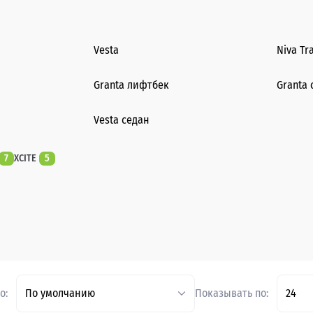
Vesta
Niva Tr
Granta лифтбек
Granta 
Vesta седан
7
XCITE
5
о:
По умолчанию
Показывать по:
24