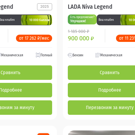
egend
LADA Niva Legend
2025
Есть предложение?
10 000 баллов
10 0
Ваш кешбек
Ваш кешбек
Улучшим!
1 185 000 ₽
900 000
от 17 262 ₽/мес
от 11 23
₽
Механическая
Полный
Бензин
Механическая
Сравнить
Сравнить
Подробнее
Подробнее
воним за минуту
Перезвоним за минуту