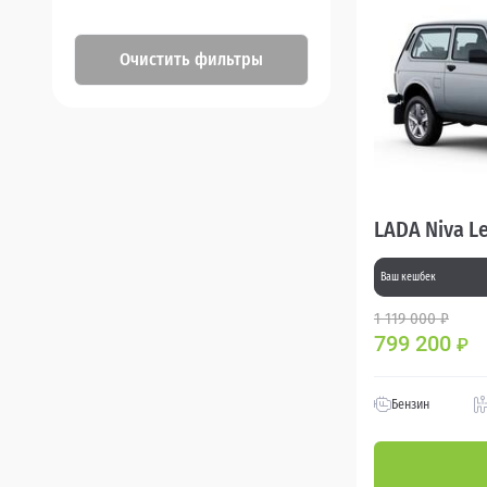
Очистить фильтры
LADA Niva L
Ваш кешбек
1 119 000 ₽
799 200
₽
Бензин