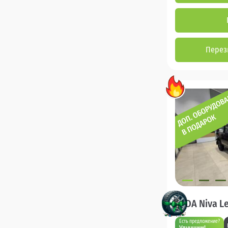
Перез
LADA Niva L
Есть предложение?
Улучшим!