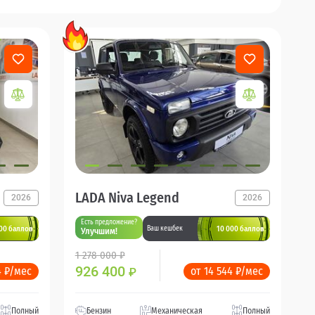
LADA Niva Legend
2026
2026
Есть предложение?
00 баллов
10 000 баллов
Ваш кешбек
Улучшим!
1 278 000 ₽
926 400
4 ₽/мес
от 14 544 ₽/мес
₽
Полный
Бензин
Механическая
Полный