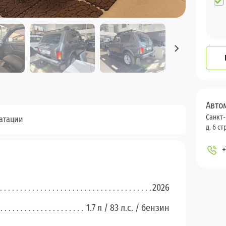
Авто
Санкт-
уатации
д. 6 стр
+
2026
1.7 л / 83 л.c. / бензин