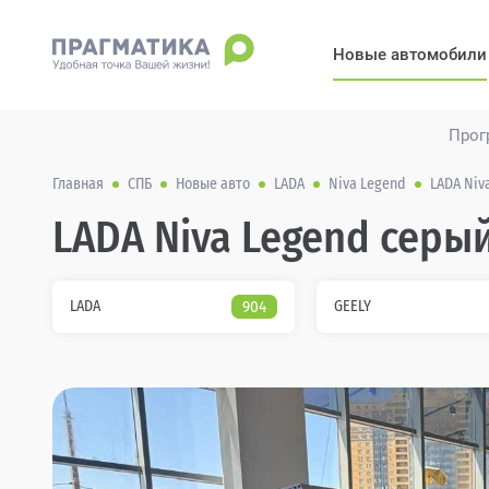
Новые автомобили
Прог
Главная
СПБ
Новые авто
LADA
Niva Legend
LADA Niv
LADA Niva Legend серы
LADA
904
GEELY