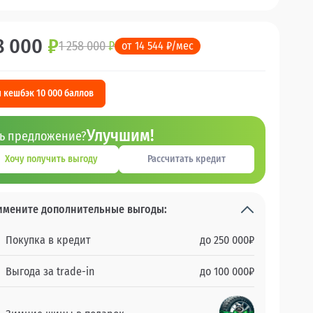
8 000
₽
1 258 000
₽
от 14 544 ₽/мес
 кешбэк 10 000 баллов
Улучшим!
ть предложение?
Хочу получить выгоду
Рассчитать кредит
имените дополнительные выгоды:
Покупка в кредит
до
250 000
₽
Выгода за trade-in
до
100 000
₽