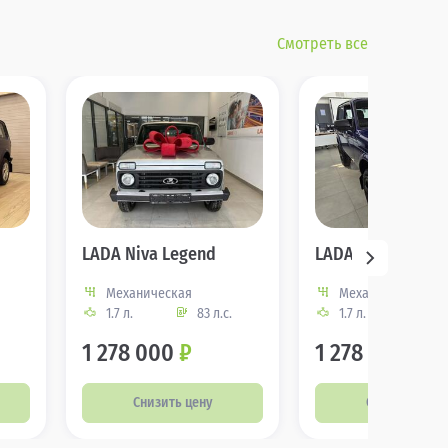
Смотреть все
LADA Niva Legend
LADA Niva Legen
Механическая
Механическая
1.7 л.
83 л.с.
1.7 л.
83 
1 278 000
₽
1 278 000
₽
Снизить цену
Снизить цену