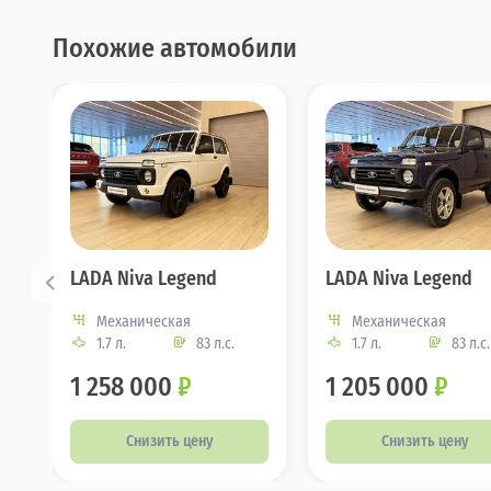
Похожие автомобили
LADA Niva Legend
LADA Niva Legend
Механическая
Механическая
1.7 л.
83 л.с.
1.7 л.
83 л.с.
1 258 000
₽
1 205 000
₽
Снизить цену
Снизить цену