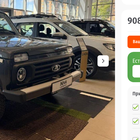
90
Ваш
Ес
Пр