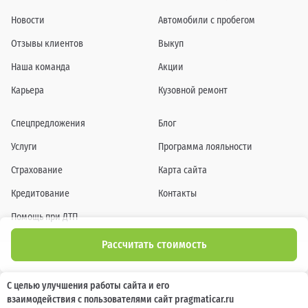
Новости
Автомобили с пробегом
Отзывы клиентов
Выкуп
Наша команда
Акции
Карьера
Кузовной ремонт
Спецпредложения
Блог
Услуги
Программа лояльности
Страхование
Карта сайта
Кредитование
Контакты
Помощь при ДТП
Рассчитать стоимость
Информация о технических характеристиках, составе комплектаций, цветовой
С целью улучшения работы сайта и его
гамме и стоимости автомобилей, а также действующих акциях, сроках и условиях
взаимодействия с пользователями сайт pragmaticar.ru
их проведения, указанных на сайте www.pragmaticar.ru, носит информационный