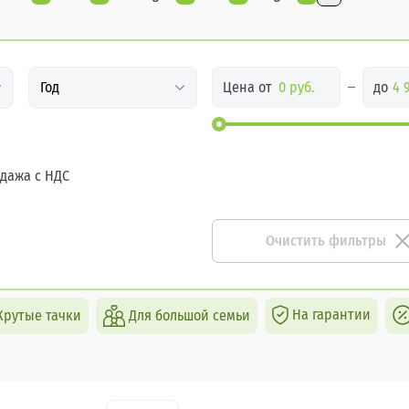
Цена от
до
Год
дажа с НДС
Очистить фильтры
На гарантии
Крутые тачки
Для большой семьи