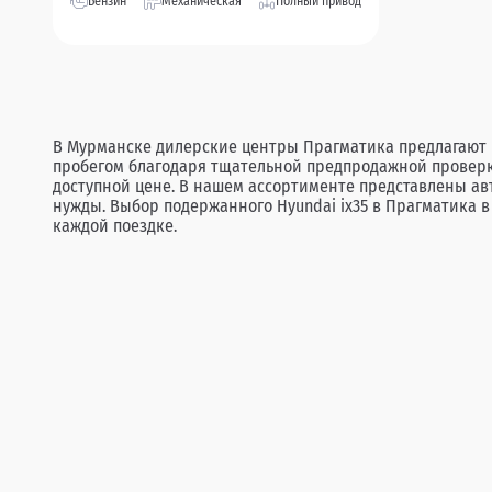
Бензин
Механическая
Полный привод
В Мурманске дилерские центры Прагматика предлагают ш
пробегом благодаря тщательной предпродажной проверк
доступной цене. В нашем ассортименте представлены ав
нужды. Выбор подержанного Hyundai ix35 в Прагматика 
каждой поездке.