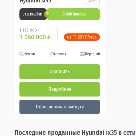
Hyundai ix35
2014
8 000 баллов
Ваш кешбек
1 165 000 ₽
1 060 000
от 11 231 ₽/мес
₽
Бензин
Автомат
Передний
Сравнить
Подробнее
Перезвоним за минуту
Последние проданные Hyundai ix35 в сет