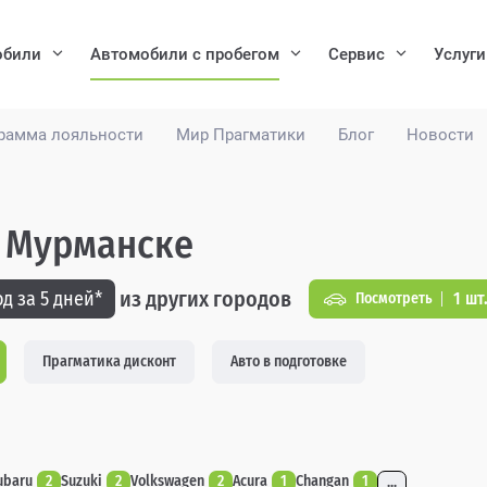
обили
Автомобили с пробегом
Сервис
Услуги
рамма лояльности
Мир Прагматики
Блог
Новости
в Мурманске
из других городов
д за 5 дней*
1 шт
Посмотреть
Прагматика дисконт
Авто в подготовке
ubaru
2
Suzuki
2
Volkswagen
2
Acura
1
Changan
1
...