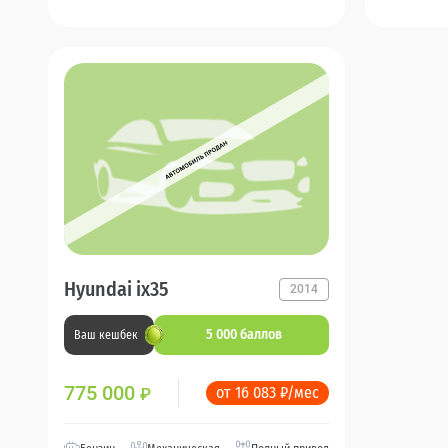
Hyundai ix35
2014
5 000 баллов
Ваш кешбек
775 000
от 16 083 ₽/мес
₽