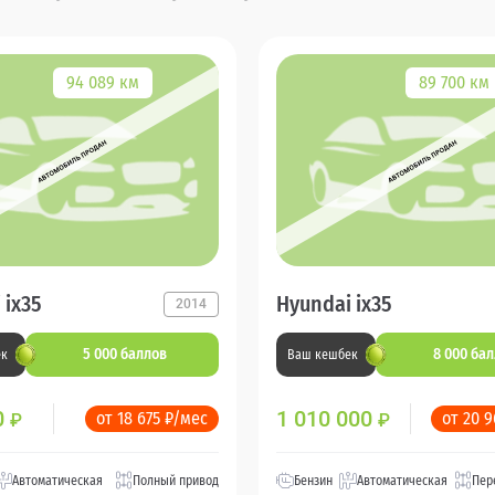
94 089 км
89 700 км
 ix35
Hyundai ix35
2014
5 000 баллов
8 000 ба
ек
Ваш кешбек
0
1 010 000
от 18 675 ₽/мес
от 20 
₽
₽
Автоматическая
Полный привод
Бензин
Автоматическая
Пер