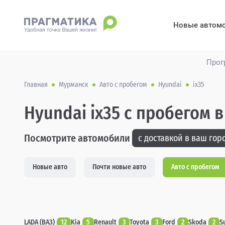
Новые автом
Прог
Главная
Мурманск
Авто с пробегом
Hyundai
ix35
Hyundai ix35 с пробегом 
Посмотрите автомобили
с доставкой в ваш горо
Новые авто
Почти новые авто
Авто с пробегом
LADA (ВАЗ)
12
Kia
5
Renault
3
Toyota
3
Ford
2
Skoda
2
S