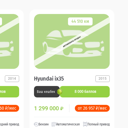
44 510 км
Hyundai ix35
2014
2015
ллов
8 000 баллов
Ваш кешбек
1 299 000
960 ₽/мес
от 26 957 ₽/мес
₽
едний привод
Бензин
Автоматическая
Полный привод