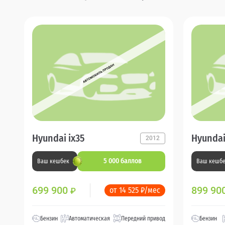
Hyundai ix35
Hyundai
2012
5 000 баллов
Ваш кешбек
Ваш кешб
699 900
899 90
от 14 525 ₽/мес
₽
Бензин
Автоматическая
Передний привод
Бензин