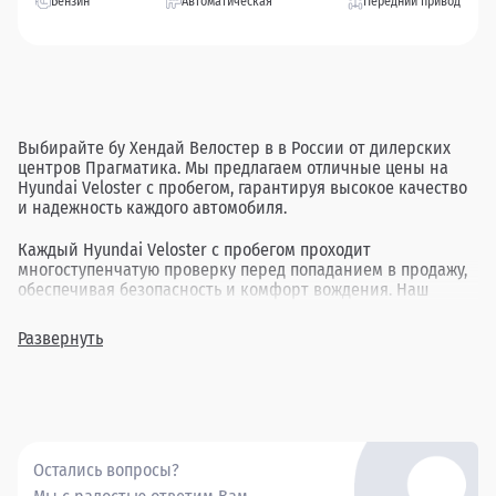
Бензин
Автоматическая
Передний привод
Выбирайте бу Хендай Велостер в в России от дилерских
центров Прагматика. Мы предлагаем отличные цены на
Hyundai Veloster с пробегом, гарантируя высокое качество
и надежность каждого автомобиля.
Каждый Hyundai Veloster с пробегом проходит
многоступенчатую проверку перед попаданием в продажу,
обеспечивая безопасность и комфорт вождения. Наш
ассортимент включает в себя различные комплектации и
года выпуска, позволяя найти идеальный вариант для
Развернуть
каждого клиента.
Покупка бу Хендай Велостер в в России через Прагматика -
это удобно, выгодно и надежно.
Остались вопросы?