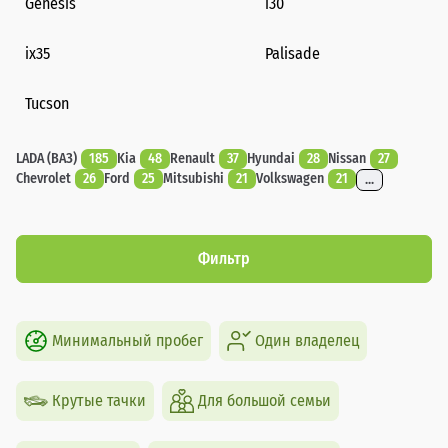
Genesis
i30
ix35
Palisade
Tucson
LADA (ВАЗ)
185
Kia
48
Renault
37
Hyundai
28
Nissan
27
Chevrolet
26
Ford
25
Mitsubishi
21
Volkswagen
21
...
Фильтр
Минимальный пробег
Один владелец
Крутые тачки
Для большой семьи