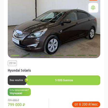
2014
Hyundai Solaris
5 000 баллов
Ваш кешбек
Есть предложение?
Улучшим!
799 000 ₽
от 6 200 ₽/мес
799 000
₽