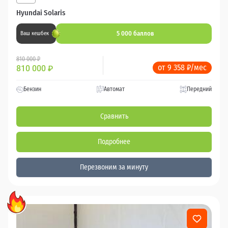
Hyundai Solaris
5 000 баллов
Ваш кешбек
810 000 ₽
от 9 358 ₽/мес
810 000
₽
Бензин
Автомат
Передний
Сравнить
Подробнее
Перезвоним за минуту