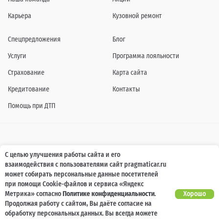
Карьера
Кузовной ремонт
Спецпредложения
Блог
Услуги
Программа лояльности
Страхование
Карта сайта
Кредитование
Контакты
Помощь при ДТП
Информация о технических характеристиках, составе комплектаций, цветовой
С целью улучшения работы сайта и его
гамме и стоимости автомобилей, а также действующих акциях, сроках и условиях
взаимодействия с пользователями сайт pragmaticar.ru
их проведения, указанных на сайте www.pragmaticar.ru, носит информационный
характер и ни при каких условиях не является публичной офертой,
может собирать персональные данные посетителей
определяемой положениями пунктом 2 статьи 437 Гражданского кодекса
при помощи Cookie-файлов и сервиса «Яндекс
Российской Федерации. Для получения подробной информации обращайтесь к
специалистам нашей компании.
Метрика» согласно
Политике конфиденциальности
.
Хорошо
Продолжая работу с сайтом, Вы даёте согласие на
© ПРАГМАТИКА, 2026
обработку персональных данных. Вы всегда можете