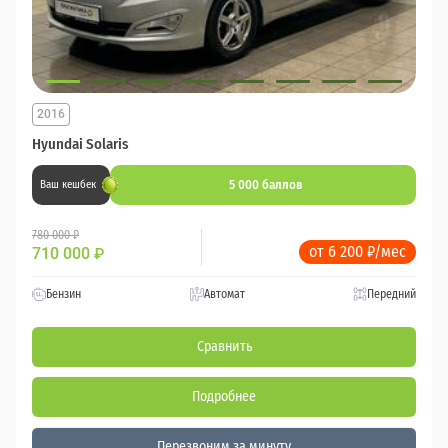
2016
Hyundai Solaris
5 000 баллов
Ваш кешбек
780 000 ₽
от 6 200 ₽/мес
710 000
₽
Бензин
Автомат
Передний
Сравнить
Подробнее
Перезвоним за минуту