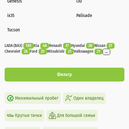
Genesis
i30
ix35
Palisade
Tucson
LADA (ВАЗ)
185
Kia
48
Renault
37
Hyundai
28
Nissan
27
Chevrolet
26
Ford
25
Mitsubishi
21
Volkswagen
21
...
Фильтр
Минимальный пробег
Один владелец
Крутые тачки
Для большой семьи