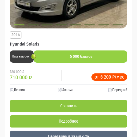
2016
Hyundai Solaris
5 000 баллов
Ваш кешбек
780 000 ₽
от 6 200 ₽/мес
710 000
₽
Бензин
Автомат
Передний
Сравнить
Подробнее
Перезвоним за минуту