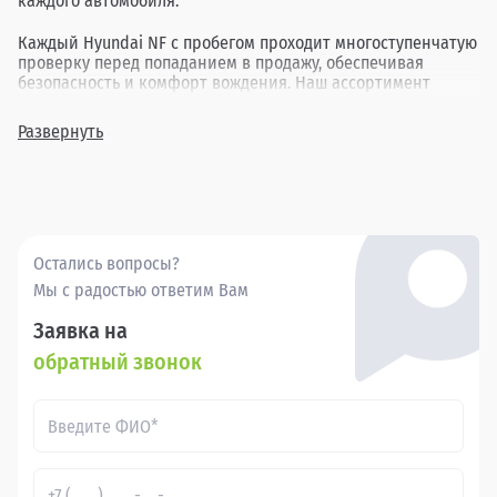
каждого автомобиля.
Каждый Hyundai NF с пробегом проходит многоступенчатую
проверку перед попаданием в продажу, обеспечивая
безопасность и комфорт вождения. Наш ассортимент
включает в себя различные комплектации и года выпуска,
позволяя найти идеальный вариант для каждого клиента.
Развернуть
Покупка бу Хендай НФ в в России через Прагматика - это
удобно, выгодно и надежно.
Остались вопросы?
Мы с радостью ответим Вам
Заявка на
обратный звонок