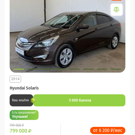
2014
Hyundai Solaris
5 000 баллов
Ваш кешбек
Есть предложение?
Улучшим!
799 000 ₽
от 6 200 ₽/мес
799 000
₽