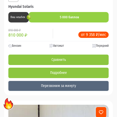
Hyundai Solaris
5 000 баллов
Ваш кешбек
810 000 ₽
от 9 358 ₽/мес
810 000
₽
Бензин
Автомат
Передний
Сравнить
Подробнее
Перезвоним за минуту