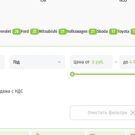
evrolet
26
Ford
25
Mitsubishi
21
Volkswagen
21
Skoda
17
Toyota
1
Цена от
до
Год
дажа с НДС
Очистить фильтры