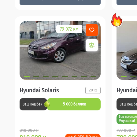
79 072 км
Hyundai Solaris
Hyundai
2012
5 000 баллов
Ваш кешбек
Ваш кешб
Есть предлож
Улучшим!
810 000 ₽
799 000 ₽