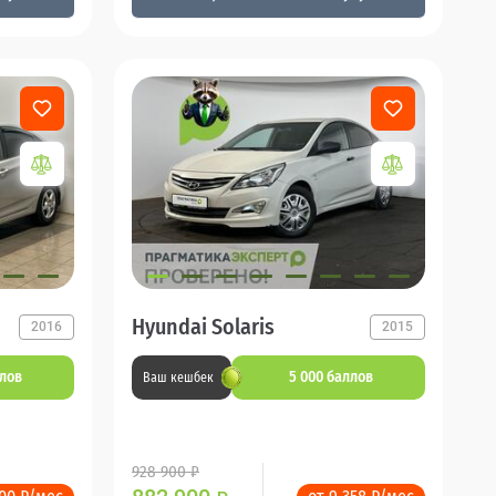
Hyundai Solaris
2016
2015
ллов
5 000 баллов
Ваш кешбек
928 900 ₽