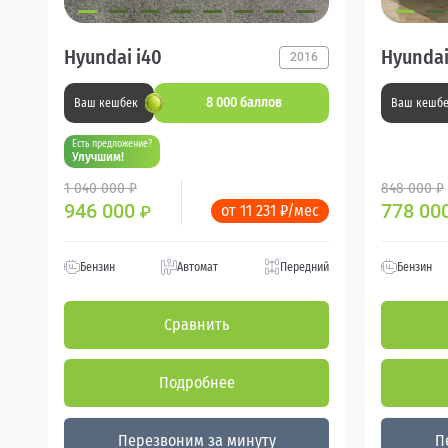
Hyundai i40
Hyundai
2016
8 000 баллов
Ваш кешбек
Ваш кешб
Есть предложение?
Улучшим!
1 040 000 ₽
848 000 ₽
946 000
778 00
от 11 231 ₽/мес
₽
Бензин
Автомат
Передний
Бензин
Сравнить
Подробнее
Перезвоним за минуту
П