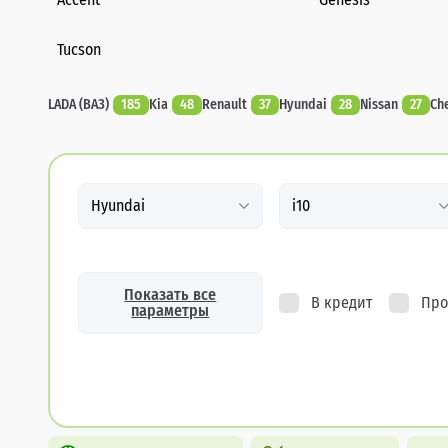
Tucson
LADA (ВАЗ)
185
Kia
48
Renault
37
Hyundai
28
Nissan
27
Ch
Hyundai
i10
Показать все
В кредит
Про
параметры