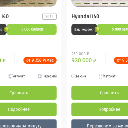
 i40
Hyundai i40
2013
5 000 баллов
5 000 ба
ек
Ваш кешбек
930 000 ₽
0
930 000
от 9 358 ₽/мес
от 9 
₽
₽
Автомат
Передний
Бензин
Автомат
Сравнить
Сравнить
Подробнее
Подробнее
ерезвоним за минуту
Перезвоним за мину