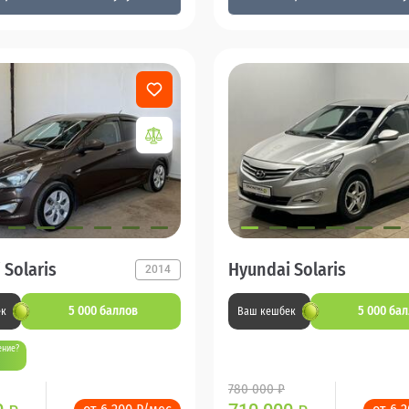
 Solaris
Hyundai Solaris
2014
5 000 баллов
5 000 ба
ек
Ваш кешбек
ение?
780 000 ₽