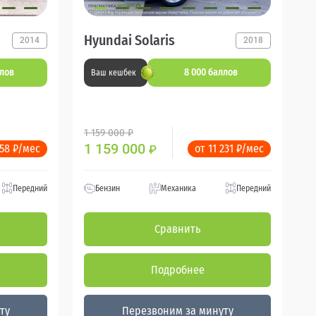
Hyundai Solaris
2014
2018
ллов
8 000 баллов
Ваш кешбек
1 159 000 ₽
1 159 000
358 ₽/мес
от 11 231 ₽/мес
₽
Передний
Бензин
Механика
Передний
Сравнить
Подробнее
ту
Перезвоним за минуту