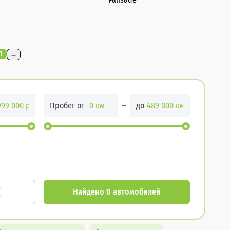
1
...
Пробег от
до
Найдено 0 автомобилей