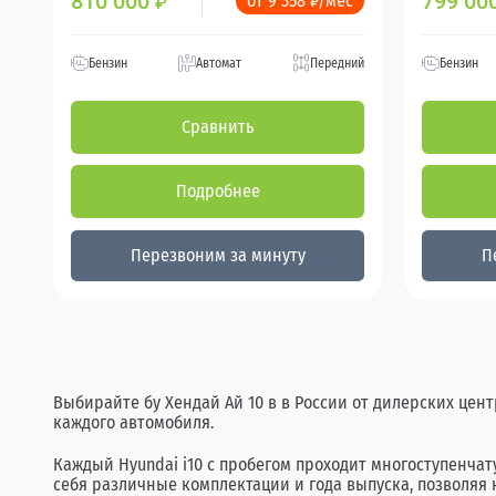
810 000
799 00
от 9 358 ₽/мес
₽
Бензин
Автомат
Передний
Бензин
Сравнить
Подробнее
Перезвоним за минуту
П
Выбирайте бу Хендай Ай 10 в в России от дилерских цен
каждого автомобиля.
Каждый Hyundai i10 с пробегом проходит многоступенча
себя различные комплектации и года выпуска, позволяя 