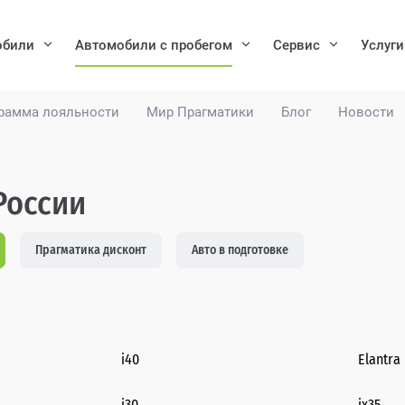
обили
Автомобили с пробегом
Сервис
Услуги
рамма лояльности
Мир Прагматики
Блог
Новости
России
Прагматика дисконт
Авто в подготовке
i40
Elantra
i30
ix35