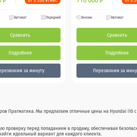
0
710 000
от 6 200 ₽/мес
от 6 
₽
₽
Автомат
Передний
Бензин
Автомат
Сравнить
Сравнить
Подробнее
Подробнее
ерезвоним за минуту
Перезвоним за мину
тров Прагматика. Мы предлагаем отличные цены на Hyundai i10 с
тую проверку перед попаданием в продажу, обеспечивая безопа
найти идеальный вариант для каждого клиента.