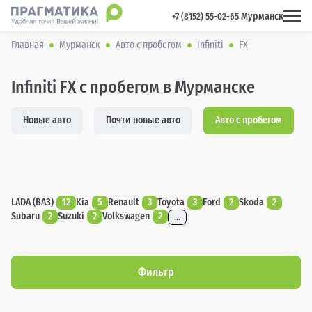
Мурманск
 +7 (8152) 55-02-65 
Главная
Мурманск
Авто с пробегом
Infiniti
FX
Infiniti FX с пробегом в Мурманске
Новые авто
Почти новые авто
Авто с пробегом
LADA (ВАЗ)
12
Kia
5
Renault
3
Toyota
3
Ford
2
Skoda
2
Subaru
2
Suzuki
2
Volkswagen
2
...
Фильтр