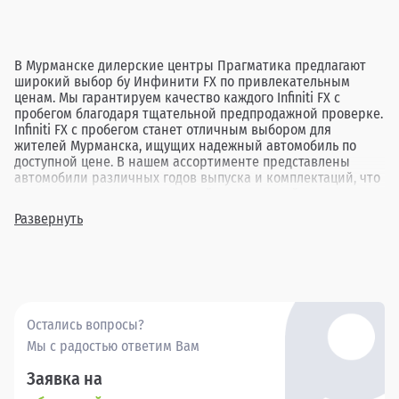
В Мурманске дилерские центры Прагматика предлагают
широкий выбор бу Инфинити FX по привлекательным
ценам. Мы гарантируем качество каждого Infiniti FX с
пробегом благодаря тщательной предпродажной проверке.
Infiniti FX с пробегом станет отличным выбором для
жителей Мурманска, ищущих надежный автомобиль по
доступной цене. В нашем ассортименте представлены
автомобили различных годов выпуска и комплектаций, что
позволяет каждому клиенту найти идеальный вариант под
свои нужды. Выбор подержанного Infiniti FX в Прагматика в
Развернуть
Мурманске — это возможность приобрести проверенный
автомобиль, который обеспечит комфорт и уверенность в
каждой поездке.
Остались вопросы?
Мы с радостью ответим Вам
Заявка на