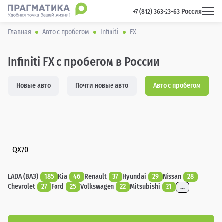
Россия
 +7 (812) 363-23-63 
Главная
Авто с пробегом
Infiniti
FX
Infiniti FX с пробегом в России
Новые авто
Почти новые авто
Авто с пробегом
QX70
LADA (ВАЗ)
185
Kia
46
Renault
37
Hyundai
29
Nissan
28
Chevrolet
27
Ford
25
Volkswagen
22
Mitsubishi
21
...