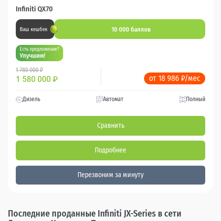
Infiniti QX70
10 000 баллов
Ваш кешбек
Есть предложение?
Улучшим!
1 780 000 ₽
от 18 986 ₽/мес
1 580 000
₽
Дизель
Автомат
Полный
Сравнить
Подробнее
Перезвоним за минуту
Последние проданные Infiniti JX-Series в сети