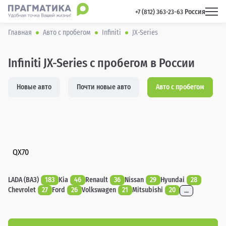
Россия
 +7 (812) 363-23-63 
Главная
Авто с пробегом
Infiniti
JX-Series
Infiniti JX-Series с пробегом в России
Новые авто
Почти новые авто
Авто с пробегом
QX70
LADA (ВАЗ)
183
Kia
46
Renault
36
Nissan
29
Hyundai
28
Chevrolet
27
Ford
26
Volkswagen
21
Mitsubishi
20
...