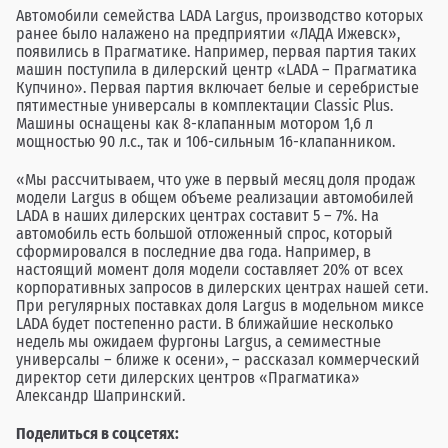
Автомобили семейства LADA Largus, производство которых
ранее было налажено на предприятии «ЛАДА Ижевск»,
появились в Прагматике. Например, первая партия таких
машин поступила в дилерский центр «LADA – Прагматика
Купчино». Первая партия включает белые и серебристые
пятиместные универсалы в комплектации Classic Plus.
Машины оснащены как 8-клапанным мотором 1,6 л
мощностью 90 л.с., так и 106-сильным 16-клапанником.
«Мы рассчитываем, что уже в первый месяц доля продаж
модели Largus в общем объеме реализации автомобилей
LADA в наших дилерских центрах составит 5 – 7%. На
автомобиль есть большой отложенный спрос, который
сформировался в последние два года. Например, в
настоящий момент доля модели составляет 20% от всех
корпоративных запросов в дилерских центрах нашей сети.
При регулярных поставках доля Largus в модельном миксе
LADA будет постепенно расти. В ближайшие несколько
недель мы ожидаем фургоны Largus, а семиместные
универсалы – ближе к осени», – рассказал коммерческий
директор сети дилерских центров «Прагматика»
Александр Шапринский.
Поделиться в соцсетях: