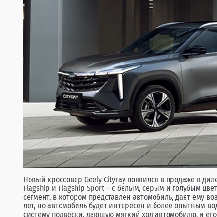
Новый кроссовер Geely Cityray появился в продаже в д
Flagship и Flagship Sport – с белым, серым и голубым 
сегмент, в котором представлен автомобиль, дает ему во
лет, но автомобиль будет интересен и более опытным во
систему подвески, дающую мягкий ход автомобилю, и его