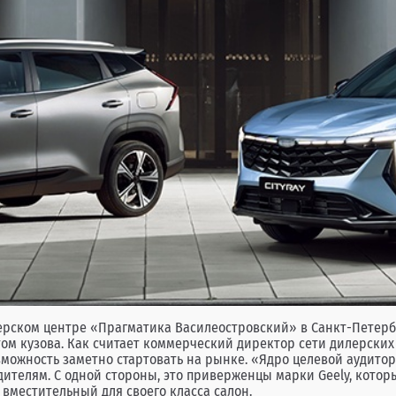
илерском центре «Прагматика Василеостровский» в Санкт-Петерб
цветом кузова. Как считает коммерческий директор сети дилерс
зможность заметно стартовать на рынке. «Ядро целевой аудитории
дителям. С одной стороны, это приверженцы марки Geely, кото
 вместительный для своего класса салон.