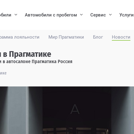
обили
Автомобили с пробегом
Сервис
Услуги
рамма лояльности
Мир Прагматики
Блог
Новости
я в Прагматике
ти в автосалоне Прагматика Россия
тике