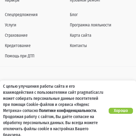
Карьера
Кузовной ремонт
Спецпредложения
Блог
Услуги
Программа лояльности
Страхование
Карта сайта
Кредитование
Контакты
Помощь при ДТП
Информация о технических характеристиках, составе комплектаций, цветовой
С целью улучшения работы сайта и его
гамме и стоимости автомобилей, а также действующих акциях, сроках и условиях
взаимодействия с пользователями сайт pragmaticar.ru
их проведения, указанных на сайте www.pragmaticar.ru, носит информационный
характер и ни при каких условиях не является публичной офертой,
может собирать персональные данные посетителей
определяемой положениями пунктом 2 статьи 437 Гражданского кодекса
при помощи Cookie-файлов и сервиса «Яндекс
Российской Федерации. Для получения подробной информации обращайтесь к
специалистам нашей компании.
Метрика» согласно
Политике конфиденциальности
.
Хорошо
Продолжая работу с сайтом, Вы даёте согласие на
© ПРАГМАТИКА, 2026
обработку персональных данных. Вы всегда можете
отключить файлы cookie в настройках Вашего
браузера.