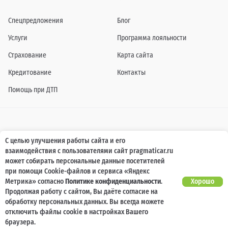
Спецпредложения
Блог
Услуги
Программа лояльности
Страхование
Карта сайта
Кредитование
Контакты
Помощь при ДТП
Информация о технических характеристиках, составе комплектаций, цветовой
С целью улучшения работы сайта и его
гамме и стоимости автомобилей, а также действующих акциях, сроках и условиях
взаимодействия с пользователями сайт pragmaticar.ru
их проведения, указанных на сайте www.pragmaticar.ru, носит информационный
характер и ни при каких условиях не является публичной офертой,
может собирать персональные данные посетителей
определяемой положениями пунктом 2 статьи 437 Гражданского кодекса
при помощи Cookie-файлов и сервиса «Яндекс
Российской Федерации. Для получения подробной информации обращайтесь к
специалистам нашей компании.
Метрика» согласно
Политике конфиденциальности
.
Хорошо
Продолжая работу с сайтом, Вы даёте согласие на
© ПРАГМАТИКА, 2026
обработку персональных данных. Вы всегда можете
отключить файлы cookie в настройках Вашего
браузера.
.