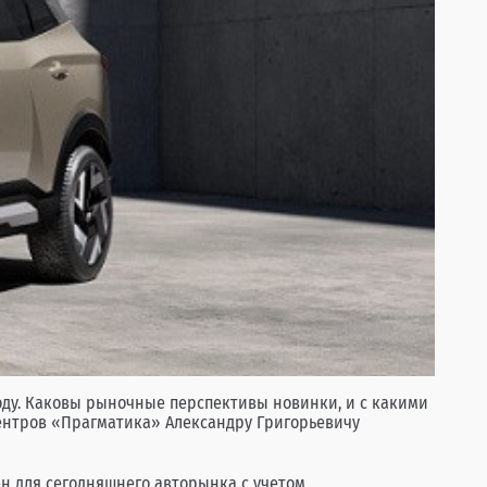
оду. Каковы рыночные перспективы новинки, и с какими
ентров «Прагматика» Александру Григорьевичу
цен для сегодняшнего авторынка с учетом