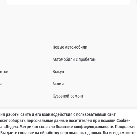
Новые автомобили
Автомобили с пробегом
нтов
Выкуп
да
Акции
Кузовной ремонт
ия работы сайта и его взаимодействия с пользователями сайт
может собирать персональные данные посетителей при помощи Cookie-
характеристиках, составе комплектаций, цветовой гамме и стоимости автомобилей, а 
а «Яндекс Метрика» согласно
Политике конфиденциальности
. Продолжая
agmaticar.ru, носит информационный характер и ни при каких условиях не является пу
, Вы даёте согласие на обработку персональных данных. Вы всегда можете
ажданского кодекса Российской Федерации. Для получения подробной информации обр