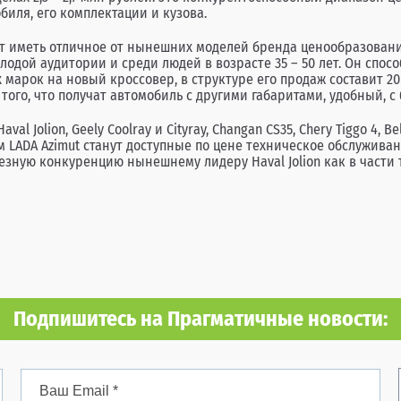
иля, его комплектации и кузова.
ет иметь отличное от нынешних моделей бренда ценообразовани
молодой аудитории и среди людей в возрасте 35 – 50 лет. Он сп
арок на новый кроссовер, в структуре его продаж составит 20
 того, что получат автомобиль с другими габаритами, удобный,
 Jolion, Geely Coolray и Cityray, Changan CS35, Chery Tiggo 4, 
м LADA Azimut станут доступные по цене техническое обслуживан
езную конкуренцию нынешнему лидеру Haval Jolion как в части 
Подпишитесь на Прагматичные новости: