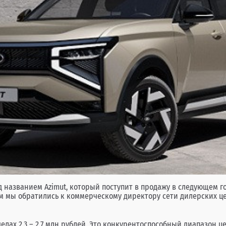
 названием Azimut, который поступит в продажу в следующем г
ом мы обратились к коммерческому директору сети дилерских ц
еделах 2,3 – 2,7 млн рублей. Это конкурентоспособный диапазон 