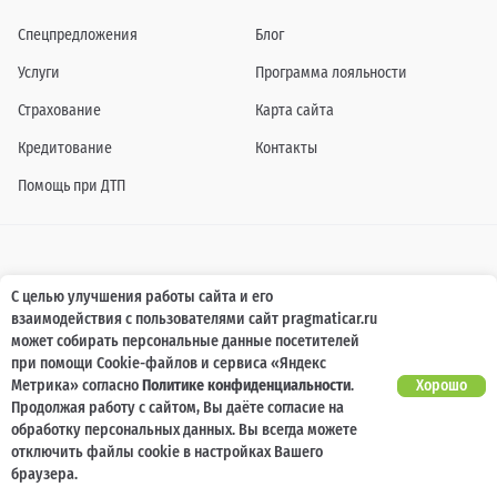
Спецпредложения
Блог
Услуги
Программа лояльности
Страхование
Карта сайта
Кредитование
Контакты
Помощь при ДТП
Информация о технических характеристиках, составе комплектаций, цветовой
С целью улучшения работы сайта и его
гамме и стоимости автомобилей, а также действующих акциях, сроках и условиях
взаимодействия с пользователями сайт pragmaticar.ru
их проведения, указанных на сайте www.pragmaticar.ru, носит информационный
характер и ни при каких условиях не является публичной офертой,
может собирать персональные данные посетителей
определяемой положениями пунктом 2 статьи 437 Гражданского кодекса
при помощи Cookie-файлов и сервиса «Яндекс
Российской Федерации. Для получения подробной информации обращайтесь к
специалистам нашей компании.
Метрика» согласно
Политике конфиденциальности
.
Хорошо
Продолжая работу с сайтом, Вы даёте согласие на
© ПРАГМАТИКА, 2026
обработку персональных данных. Вы всегда можете
отключить файлы cookie в настройках Вашего
браузера.
.