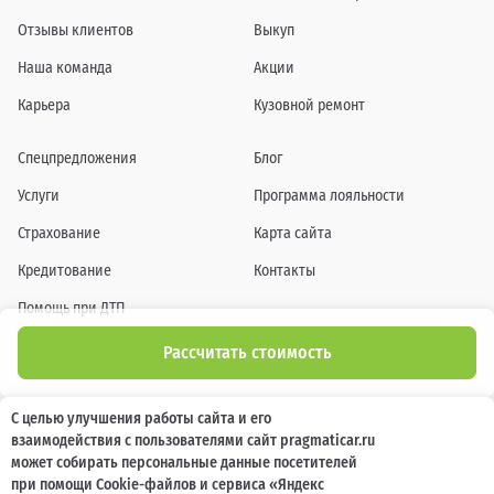
Отзывы клиентов
Выкуп
Наша команда
Акции
Карьера
Кузовной ремонт
Спецпредложения
Блог
Услуги
Программа лояльности
Страхование
Карта сайта
Кредитование
Контакты
Помощь при ДТП
Рассчитать стоимость
Информация о технических характеристиках, составе комплектаций, цветовой
С целью улучшения работы сайта и его
гамме и стоимости автомобилей, а также действующих акциях, сроках и условиях
взаимодействия с пользователями сайт pragmaticar.ru
их проведения, указанных на сайте www.pragmaticar.ru, носит информационный
характер и ни при каких условиях не является публичной офертой,
может собирать персональные данные посетителей
определяемой положениями пунктом 2 статьи 437 Гражданского кодекса
при помощи Cookie-файлов и сервиса «Яндекс
Российской Федерации. Для получения подробной информации обращайтесь к