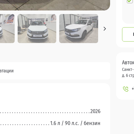
Авто
Санкт-
уатации
д. 6 стр
+
2026
1.6 л / 90 л.c. / бензин