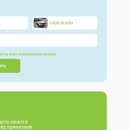
LADA Granta
отку моих персональных данных.
ить
асто хочется
ред принятием