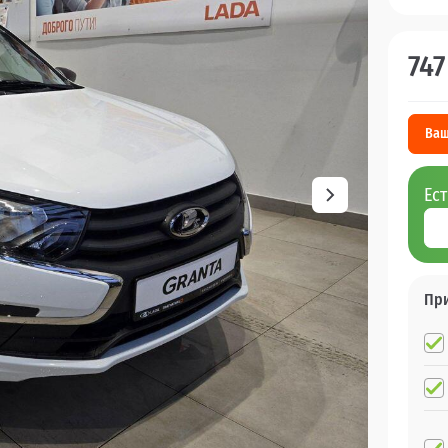
747
Ваш
Ес
Пр