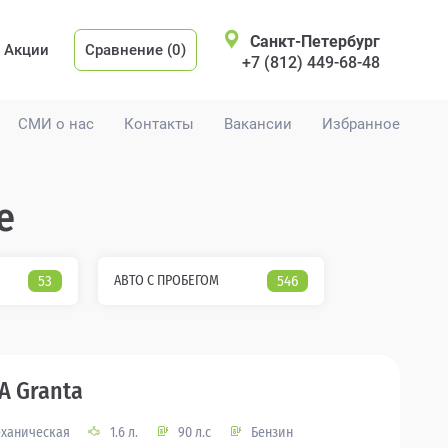
Санкт-Петербург
Акции
Сравнение (0)
+7 (812) 449-68-48
СМИ о нас
Контакты
Вакансии
Избранное
е
53
АВТО С ПРОБЕГОМ
546
A Granta
ханическая
1.6 л.
90 л.с
Бензин