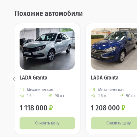
Похожие автомобили
LADA Granta
LADA Granta
Механическая
Механическая
1.6 л.
90 л.с.
1.6 л.
90 л.с.
1 118 000
₽
1 208 000
₽
Снизить цену
Снизить цену