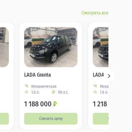
Смотреть все
LADA Granta
LADA Granta
Механическая
Механическая
1.6 л.
90 л.с.
1.6 л.
106
1 188 000
₽
1 218 000
₽
Снизить цену
Снизить цену