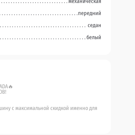
механическая
передний
седан
белый
ADA🔥
ОВ!
шину с максимальной скидкой именно для