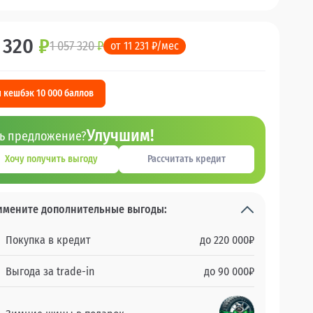
 320
₽
1 057 320
₽
от 11 231 ₽/мес
 кешбэк 10 000 баллов
Улучшим!
ть предложение?
Хочу получить выгоду
Рассчитать кредит
имените дополнительные выгоды:
Покупка в кредит
до
220 000
₽
Выгода за trade-in
до
90 000
₽