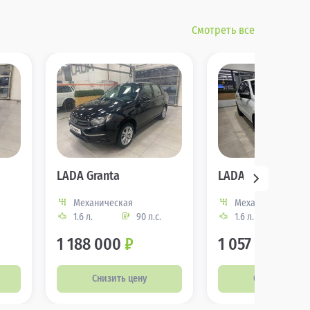
Смотреть все
LADA Granta
LADA Granta
Механическая
Механическая
1.6 л.
90 л.с.
1.6 л.
90 
1 188 000
₽
1 057 320
₽
Снизить цену
Снизить цену