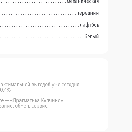
механическая
передний
лифтбек
белый
максимальной выгодой уже сегодня!
0,01%
ге — «Прагматика Купчино»
вание, обмен, сервис.