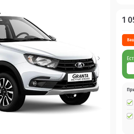
1 0
Ваш
Ес
Пр