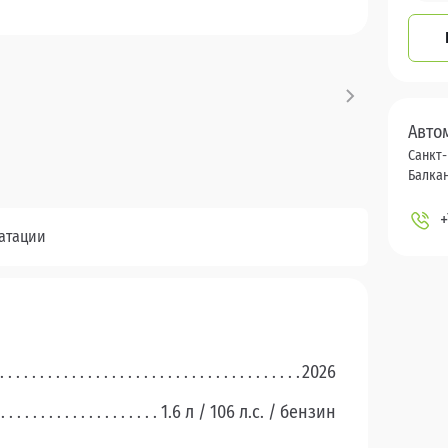
Авто
Санкт-
Балкан
+
уатации
2026
1.6 л / 106 л.c. / бензин