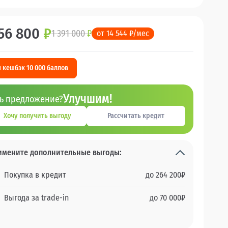
56 800
₽
1 391 000
₽
от 14 544 ₽/мес
 кешбэк 10 000 баллов
Улучшим!
ть предложение?
Хочу получить выгоду
Рассчитать кредит
имените дополнительные выгоды:
Покупка в кредит
до
264 200
₽
Выгода за trade-in
до
70 000
₽