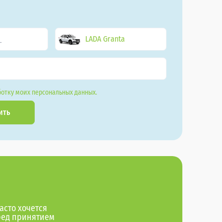
LADA Granta
отку моих персональных данных.
ить
асто хочется
ред принятием