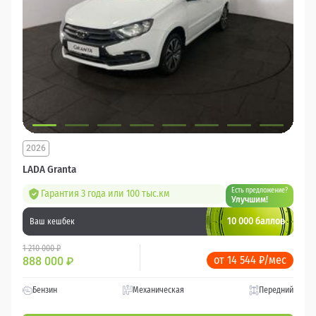
2026
LADA Granta
Есть предложение?
Гарантия 3 года или 100 тыс.км
Улучшим!
10 000 баллов
Ваш кешбек
1 210 000 ₽
от 14 544 ₽/мес
888 000
₽
Бензин
Механическая
Передний