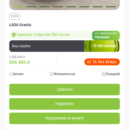
2026
LADA Granta
Есть предложение?
Гарантия 3 года или 100 тыс.км
Улучшим!
10 000 баллов
Ваш кешбек
1 208 000 ₽
от 14 544 ₽/мес
896 400
₽
Бензин
Механическая
Передний
Сравнить
Подробнее
Перезвоним за минуту