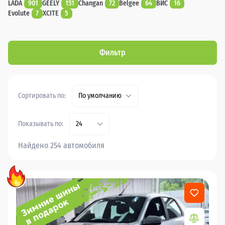
LADA
901
GEELY
151
Changan
72
Belgee
64
ВИС
16
Evolute
7
XCITE
5
Фильтр
Сортировать по:
По умолчанию
Показывать по:
24
Найдено 254 автомобиля