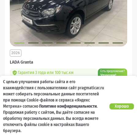
2026
LADA Granta
Есть предложение?
Гарантия 3 года или 100 тыс.км
Улучшим!
С целью улучшения работы сайта и его
10 000 баллов
Ваш кешбек
взаимодействия с пользователями сайт pragmaticar.ru
может собирать персональные данные посетителей
1 218 000 ₽
при помощи Cookie-файлов и сервиса «Яндекс
от 14 544 ₽/мес
904 400
₽
Метрика» согласно
Политике конфиденциальности
.
Хорошо
Продолжая работу с сайтом, Вы даёте согласие на
Бензин
Механическая
Передний
обработку персональных данных. Вы всегда можете
отключить файлы cookie в настройках Вашего
Сравнить
браузера.