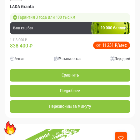
LADA Granta
Гарантия 3 года или 100 тыс.км
10 000 баллов
Ваш кешбек
1 118 000 ₽
от 11 231 ₽/мес
838 400
₽
Бензин
Механическая
Передний
Сравнить
Подробнее
Перезвоним за минуту