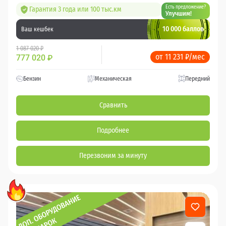
Есть предложение?
Гарантия 3 года или 100 тыс.км
Улучшим!
10 000 баллов
Ваш кешбек
1 087 020 ₽
от 11 231 ₽/мес
777 020
₽
Бензин
Механическая
Передний
Сравнить
Подробнее
Перезвоним за минуту