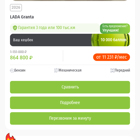
2026
LADA Granta
Есть предложение?
Гарантия 3 года или 100 тыс.км
Улучшим!
10 000 баллов
Ваш кешбек
1 151 000 ₽
от 11 231 ₽/мес
864 800
₽
Бензин
Механическая
Передний
Сравнить
Подробнее
Перезвоним за минуту