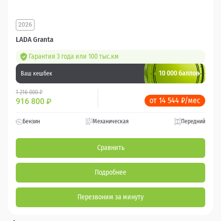
2026
LADA Granta
Гарантия 3 года или 100 тыс.км
10 000 баллов
Ваш кешбек
1 216 000 ₽
от 14 544 ₽/мес
916 800
₽
Бензин
Механическая
Передний
Сравнить
Подробнее
Перезвоним за минуту