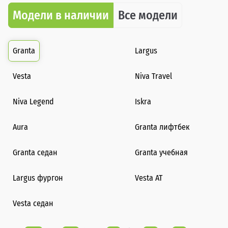
Модели в наличии
Все модели
Granta
Largus
Vesta
Niva Travel
Niva Legend
Iskra
Aura
Granta лифтбек
Granta седан
Granta учебная
Largus фургон
Vesta AT
Vesta седан