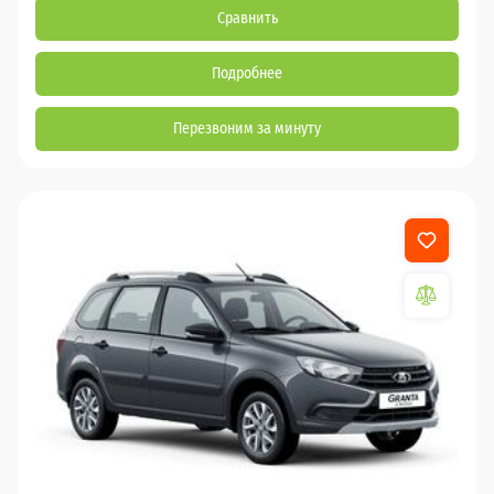
Сравнить
Подробнее
Перезвоним за минуту