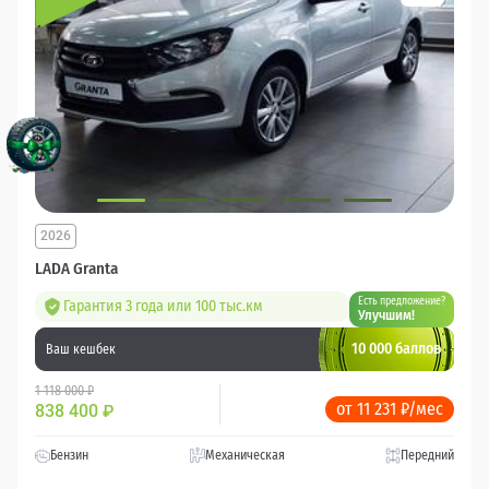
2026
LADA Granta
Есть предложение?
Гарантия 3 года или 100 тыс.км
Улучшим!
10 000 баллов
Ваш кешбек
1 118 000 ₽
от 11 231 ₽/мес
838 400
₽
Бензин
Механическая
Передний