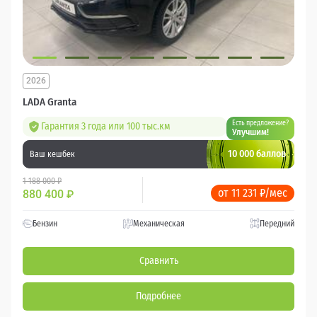
2026
LADA Granta
Есть предложение?
Гарантия 3 года или 100 тыс.км
Улучшим!
10 000 баллов
Ваш кешбек
1 188 000 ₽
от 11 231 ₽/мес
880 400
₽
Бензин
Механическая
Передний
Сравнить
Подробнее