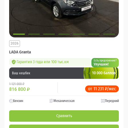
2026
LADA Granta
Есть предложение?
Гарантия 3 года или 100 тыс.км
Улучшим!
10 000 баллов
Ваш кешбек
1 121 000 ₽
от 11 231 ₽/мес
816 800
₽
Бензин
Механическая
Передний
Сравнить