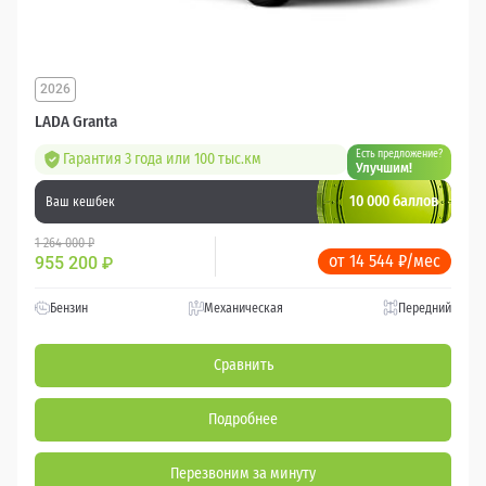
2026
LADA Granta
Есть предложение?
Гарантия 3 года или 100 тыс.км
Улучшим!
10 000 баллов
Ваш кешбек
1 264 000 ₽
от 14 544 ₽/мес
955 200
₽
Бензин
Механическая
Передний
Сравнить
Подробнее
Перезвоним за минуту