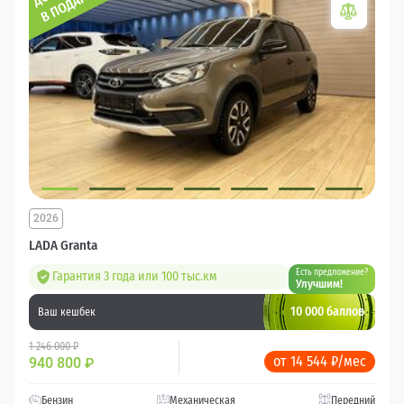
2026
LADA Granta
Есть предложение?
Гарантия 3 года или 100 тыс.км
Улучшим!
10 000 баллов
Ваш кешбек
1 246 000 ₽
от 14 544 ₽/мес
940 800
₽
Бензин
Механическая
Передний