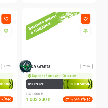
LADA Granta
2026
2026
Гарантия 3 года или 100 тыс.км
 баллов
10 000 баллов
Ваш кешбек
1 324 000 ₽
1 003 200
1 ₽/мес
от 14 544 ₽/мес
₽