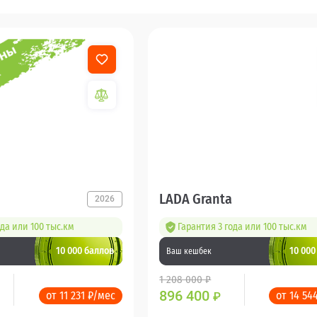
LADA Granta
2026
ода или 100 тыс.км
Гарантия 3 года или 100 тыс.км
10 000 баллов
10 000
Ваш кешбек
1 208 000 ₽
896 400
от 11 231 ₽/мес
от 14 54
₽