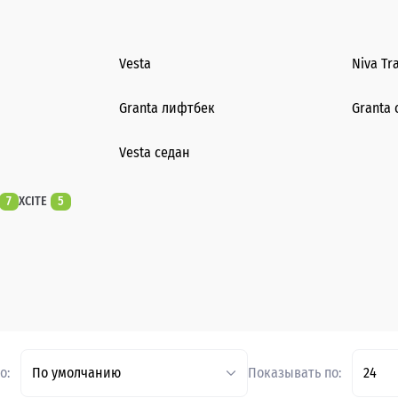
Vesta
Niva Tr
Granta лифтбек
Granta 
Vesta седан
7
XCITE
5
о:
По умолчанию
Показывать по:
24