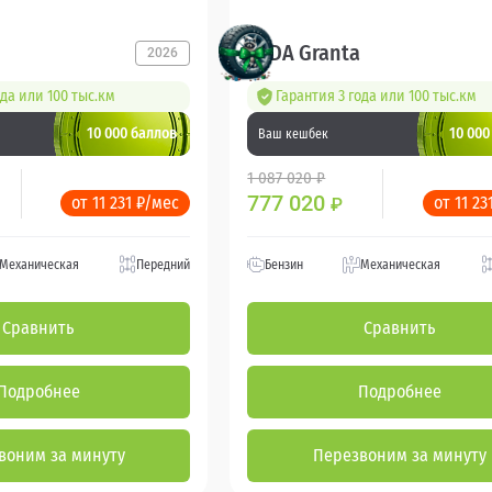
LADA Granta
2026
ода или 100 тыс.км
Гарантия 3 года или 100 тыс.км
10 000 баллов
10 000
Ваш кешбек
1 087 020 ₽
777 020
от 11 231 ₽/мес
от 11 23
₽
Механическая
Передний
Бензин
Механическая
Сравнить
Сравнить
Подробнее
Подробнее
воним за минуту
Перезвоним за минуту