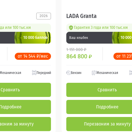
LADA Granta
2026
ода или 100 тыс.км
Гарантия 3 года или 100 тыс.км
10 000 баллов
10 000
Ваш кешбек
1 151 000 ₽
864 800
от 14 544 ₽/мес
от 11 23
₽
Механическая
Передний
Бензин
Механическая
Сравнить
Сравнить
Подробнее
Подробнее
воним за минуту
Перезвоним за минуту