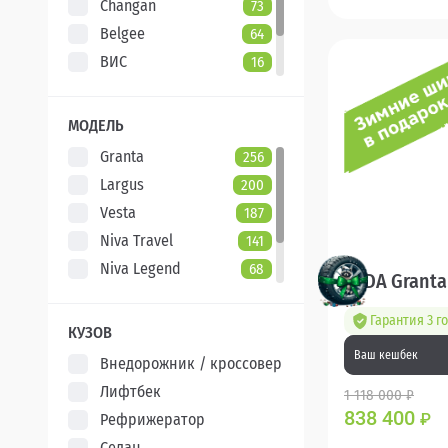
Changan
73
Belgee
64
ВИС
16
Evolute
7
XCITE
5
МОДЕЛЬ
Granta
256
Largus
200
Vesta
187
Niva Travel
141
Niva Legend
68
LADA Granta
Iskra
47
Гарантия 3 г
Aura
5
КУЗОВ
Ваш кешбек
Внедорожник / кроссовер
Лифтбек
1 118 000 ₽
838 400
Рефрижератор
₽
Седан