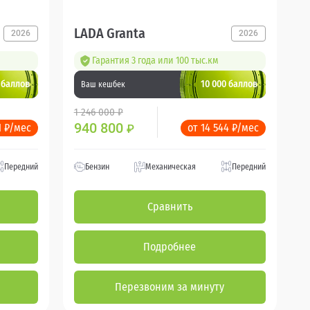
LADA Granta
2026
2026
Гарантия 3 года или 100 тыс.км
 баллов
10 000 баллов
Ваш кешбек
1 246 000 ₽
940 800
1 ₽/мес
от 14 544 ₽/мес
₽
Передний
Бензин
Механическая
Передний
Сравнить
Подробнее
Перезвоним за минуту