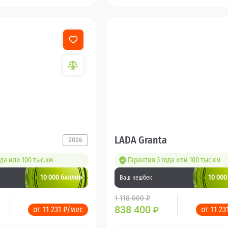
LADA Granta
2026
ода или 100 тыс.км
Гарантия 3 года или 100 тыс.км
10 000 баллов
10 000
Ваш кешбек
1 118 000 ₽
838 400
от 11 231 ₽/мес
от 11 23
₽