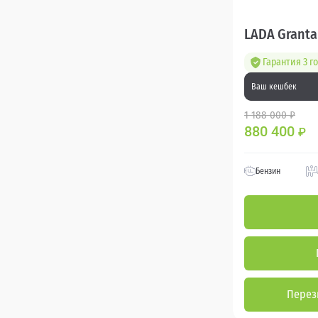
LADA Granta
Гарантия 3 г
Ваш кешбек
1 188 000 ₽
880 400
₽
Бензин
Перез