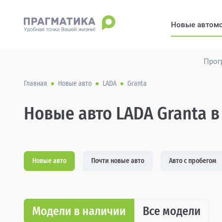
Новые автом
Прог
Главная
Новые авто
LADA
Granta
Новые авто LADA Granta в
Новые авто
Почти новые авто
Авто с пробегом
Модели в наличии
Все модели