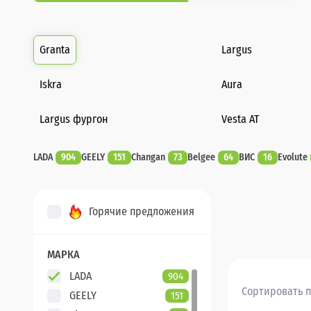
Granta
Largus
Iskra
Aura
Largus фургон
Vesta AT
LADA
904
GEELY
151
Changan
73
Belgee
64
ВИС
16
Evolute
Горячие предложения
МАРКА
LADA
904
Сортировать п
GEELY
151