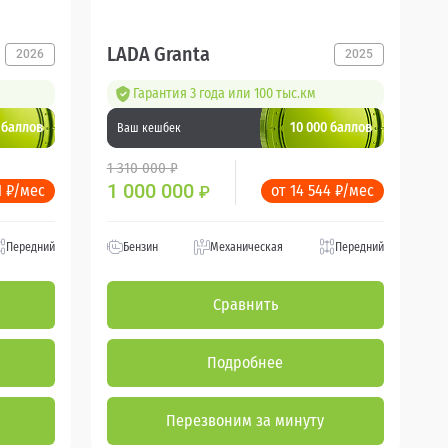
LADA Granta
2026
2025
Гарантия 3 года или 100 тыс.км
 баллов
10 000 баллов
Ваш кешбек
1 310 000 ₽
1 000 000
1 ₽/мес
от 14 544 ₽/мес
₽
Передний
Бензин
Механическая
Передний
Сравнить
Подробнее
Перезвоним за минуту