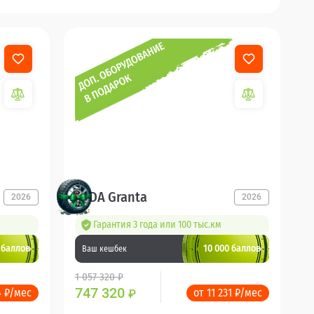
LADA Granta
2026
2026
Гарантия 3 года или 100 тыс.км
 баллов
10 000 баллов
Ваш кешбек
1 057 320 ₽
747 320
4 ₽/мес
от 11 231 ₽/мес
₽