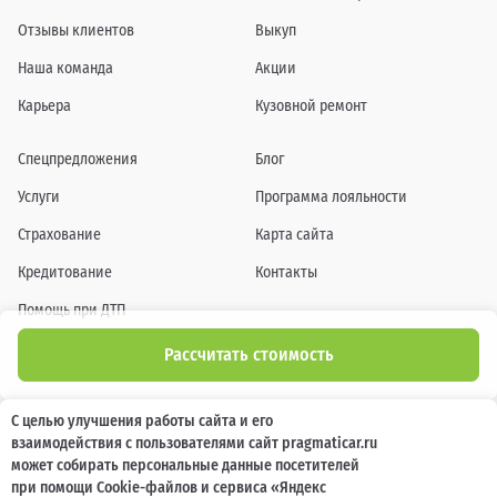
Отзывы клиентов
Выкуп
Наша команда
Акции
Карьера
Кузовной ремонт
Спецпредложения
Блог
Услуги
Программа лояльности
Страхование
Карта сайта
Кредитование
Контакты
Помощь при ДТП
Рассчитать стоимость
Информация о технических характеристиках, составе комплектаций, цветовой
С целью улучшения работы сайта и его
гамме и стоимости автомобилей, а также действующих акциях, сроках и условиях
взаимодействия с пользователями сайт pragmaticar.ru
их проведения, указанных на сайте www.pragmaticar.ru, носит информационный
характер и ни при каких условиях не является публичной офертой,
может собирать персональные данные посетителей
определяемой положениями пунктом 2 статьи 437 Гражданского кодекса
при помощи Cookie-файлов и сервиса «Яндекс
Российской Федерации. Для получения подробной информации обращайтесь к