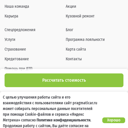
Наша команда
Акции
Карьера
Кузовной ремонт
Спецпредложения
Блог
Услуги
Программа лояльности
Страхование
Карта сайта
Кредитование
Контакты
Помощь при ДТП
Рассчитать стоимость
Информация о технических характеристиках, составе комплектаций, цветовой
С целью улучшения работы сайта и его
гамме и стоимости автомобилей, а также действующих акциях, сроках и условиях
взаимодействия с пользователями сайт pragmaticar.ru
их проведения, указанных на сайте www.pragmaticar.ru, носит информационный
характер и ни при каких условиях не является публичной офертой,
может собирать персональные данные посетителей
определяемой положениями пунктом 2 статьи 437 Гражданского кодекса
при помощи Cookie-файлов и сервиса «Яндекс
Российской Федерации. Для получения подробной информации обращайтесь к
специалистам нашей компании.
Метрика» согласно
Политике конфиденциальности
.
Хорошо
Продолжая работу с сайтом, Вы даёте согласие на