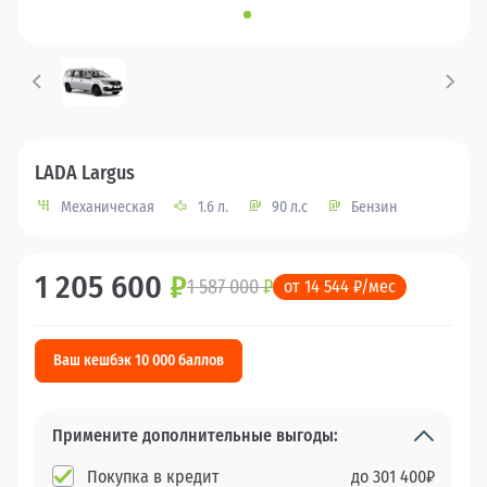
LADA Largus
Механическая
1.6 л.
90 л.с
Бензин
1 205 600
₽
1 587 000
₽
от 14 544 ₽/мес
Ваш кешбэк 10 000 баллов
Примените дополнительные выгоды:
Покупка в кредит
до
301 400
₽