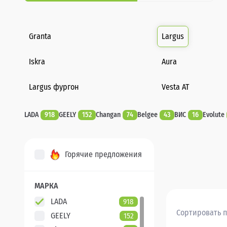
Granta
Largus
Iskra
Aura
Largus фургон
Vesta AT
LADA
918
GEELY
152
Changan
74
Belgee
43
ВИС
16
Evolute
Горячие предложения
МАРКА
LADA
918
Сортировать п
GEELY
152