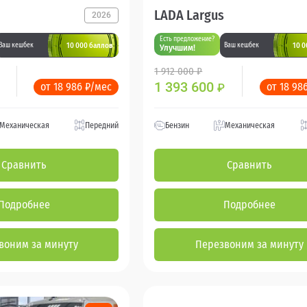
LADA Largus
2026
Есть предложение?
10 000 баллов
10 0
Ваш кешбек
Ваш кешбек
Улучшим!
1 912 000 ₽
1 393 600
от 18 986 ₽/мес
от 18 98
₽
Механическая
Передний
Бензин
Механическая
Сравнить
Сравнить
Подробнее
Подробнее
воним за минуту
Перезвоним за минуту