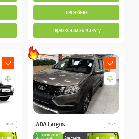
Подробнее
Перезвоним за минуту
LADA Largus
2026
2026
Есть предложение?
00 баллов
10 000 баллов
Ваш кешбек
Улучшим!