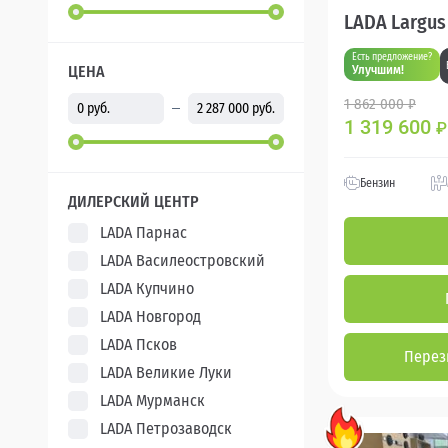
LADA Largus
Есть предложение?
ЦЕНА
Улучшим!
1 862 000 ₽
1 319 600
₽
Бензин
ДИЛЕРСКИЙ ЦЕНТР
LADA Парнас
LADA Василеостровский
LADA Купчино
LADA Новгород
LADA Псков
Перез
LADA Великие Луки
LADA Мурманск
LADA Петрозаводск