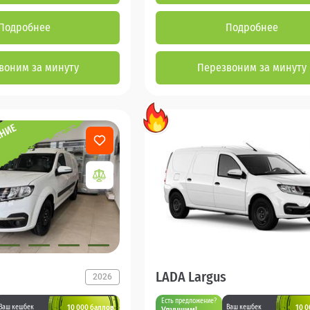
Подробнее
Подробнее
воним за минуту
Перезвоним за минуту
LADA Largus
2026
Есть предложение?
10 000 баллов
10 0
Ваш кешбек
Ваш кешбек
Улучшим!