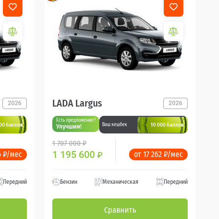
LADA Largus
2026
2026
Есть предложение?
00 баллов
10 000 баллов
Ваш кешбек
Улучшим!
1 707 000 ₽
1 195 600
6 ₽/мес
от 17 262 ₽/мес
₽
Передний
Бензин
Механическая
Передний
Сравнить