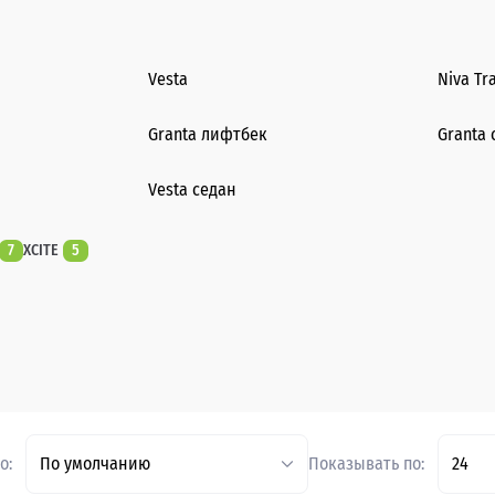
Vesta
Niva Tr
Granta лифтбек
Granta 
Vesta седан
7
XCITE
5
о:
По умолчанию
Показывать по:
24