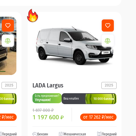
LADA Largus
2025
2025
Есть предложение?
00 баллов
10 000 баллов
Ваш кешбек
Улучшим!
1 697 000 ₽
1 197 600
2 ₽/мес
от 17 262 ₽/мес
₽
Передний
Бензин
Механическая
Передний