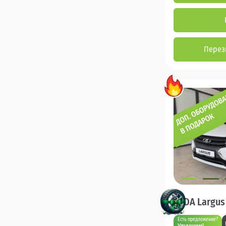
Перез
LADA Largus
Есть предложение?
Улучшим!