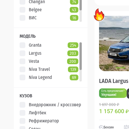
Changan
74
Belgee
43
ВИС
16
Evolute
7
XCITE
5
МОДЕЛЬ
Granta
254
Largus
203
Vesta
200
Niva Travel
139
Niva Legend
69
LADA Largus
Iskra
48
Есть предложение?
Aura
5
Улучшим!
КУЗОВ
Внедорожник / кроссовер
1 697 000 ₽
1 157 600
₽
Лифтбек
Рефрижератор
Бензин
Седан