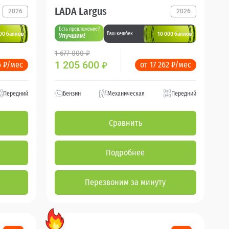
LADA Largus
2026
2026
Есть предложение?
00 баллов
10 000 баллов
Ваш кешбек
Улучшим!
1 677 000 ₽
1 205 600
6 ₽/мес
от 17 262 ₽/мес
₽
Передний
Бензин
Механическая
Передний
Сравнить
Подробнее
Перезвоним за минуту