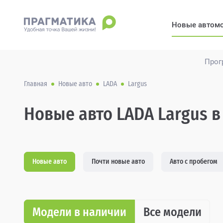
Новые автом
Прог
Главная
Новые авто
LADA
Largus
Новые авто LADA Largus в
Новые авто
Почти новые авто
Авто с пробегом
Модели в наличии
Все модели