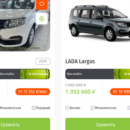
LADA Largus
2026
10 000 баллов
10 0
Ваш кешбек
Ваш кешбек
1 862 000 ₽
1 353 600
от 17 262 ₽/мес
от 18 98
₽
Механическая
Передний
Бензин
Механическая
Сравнить
Сравнить