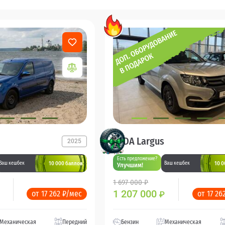
LADA Largus
2025
Есть предложение?
10 000 баллов
10 0
Ваш кешбек
Ваш кешбек
Улучшим!
1 697 000 ₽
1 207 000
от 17 262 ₽/мес
от 17 26
₽
Механическая
Передний
Бензин
Механическая