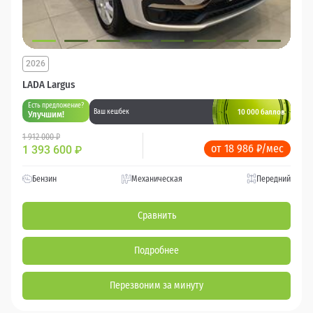
2026
LADA Largus
Есть предложение?
10 000 баллов
Ваш кешбек
Улучшим!
1 912 000 ₽
от 18 986 ₽/мес
1 393 600
₽
Бензин
Механическая
Передний
Сравнить
Подробнее
Перезвоним за минуту