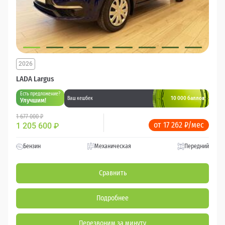
2026
LADA Largus
Есть предложение?
10 000 баллов
Ваш кешбек
Улучшим!
1 677 000 ₽
от 17 262 ₽/мес
1 205 600
₽
Бензин
Механическая
Передний
Сравнить
Подробнее
Перезвоним за минуту