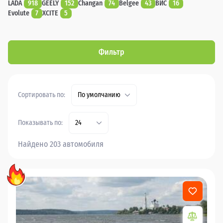
LADA
918
GEELY
152
Changan
74
Belgee
43
ВИС
16
Evolute
7
XCITE
5
Фильтр
Сортировать по:
По умолчанию
Показывать по:
24
Найдено 203 автомобиля