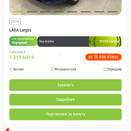
2026
LADA Largus
Есть предложение?
10 000 баллов
Ваш кешбек
Улучшим!
1 862 000 ₽
от 18 986 ₽/мес
1 319 600
₽
Бензин
Механическая
Передний
Сравнить
Подробнее
Перезвоним за минуту