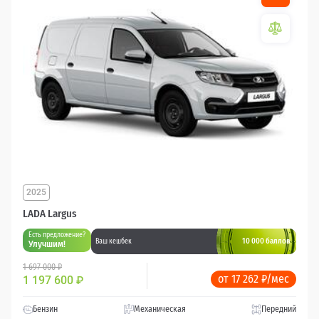
2025
LADA Largus
Есть предложение?
10 000 баллов
Ваш кешбек
Улучшим!
1 697 000 ₽
от 17 262 ₽/мес
1 197 600
₽
Бензин
Механическая
Передний