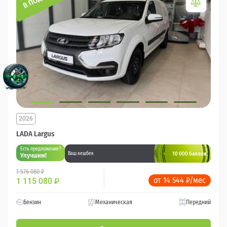
2026
LADA Largus
Есть предложение?
10 000 баллов
Ваш кешбек
Улучшим!
1 576 080 ₽
от 14 544 ₽/мес
1 115 080
₽
Бензин
Механическая
Передний