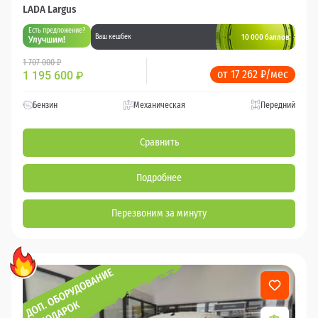
LADA Largus
Есть предложение?
10 000 баллов
Ваш кешбек
Улучшим!
1 707 000 ₽
от 17 262 ₽/мес
1 195 600
₽
Бензин
Механическая
Передний
Сравнить
Подробнее
Перезвоним за минуту