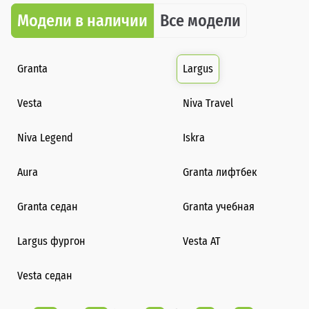
Модели в наличии
Все модели
Granta
Largus
Vesta
Niva Travel
Niva Legend
Iskra
Aura
Granta лифтбек
Granta седан
Granta учебная
Largus фургон
Vesta AT
Vesta седан