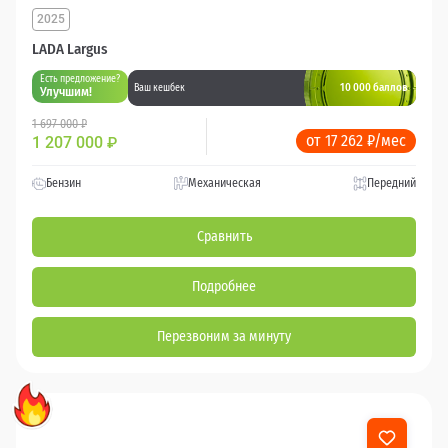
2025
LADA Largus
Есть предложение?
10 000 баллов
Ваш кешбек
Улучшим!
1 697 000 ₽
от 17 262 ₽/мес
1 207 000
₽
Бензин
Механическая
Передний
Сравнить
Подробнее
Перезвоним за минуту