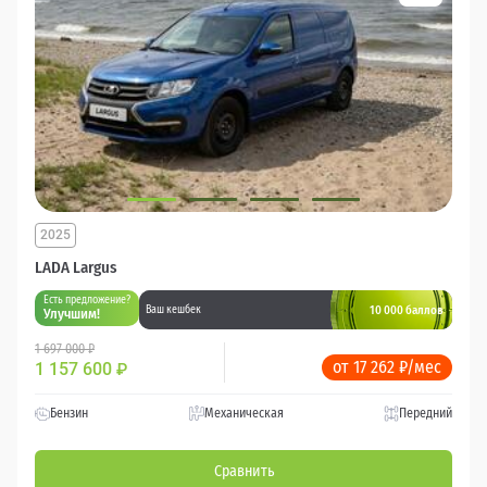
2025
LADA Largus
Есть предложение?
10 000 баллов
Ваш кешбек
Улучшим!
1 697 000 ₽
от 17 262 ₽/мес
1 157 600
₽
Бензин
Механическая
Передний
Сравнить