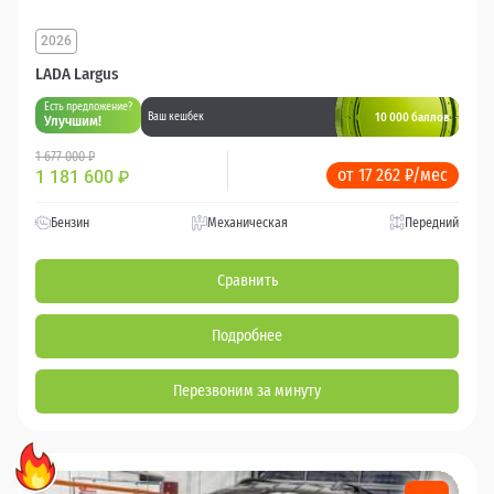
2026
LADA Largus
Есть предложение?
10 000 баллов
Ваш кешбек
Улучшим!
1 677 000 ₽
от 17 262 ₽/мес
1 181 600
₽
Бензин
Механическая
Передний
Сравнить
Подробнее
Перезвоним за минуту