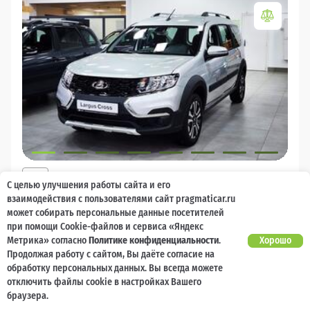
2026
С целью улучшения работы сайта и его
LADA Largus
взаимодействия с пользователями сайт pragmaticar.ru
может собирать персональные данные посетителей
Есть предложение?
10 000 баллов
Ваш кешбек
Улучшим!
при помощи Cookie-файлов и сервиса «Яндекс
Метрика» согласно
Политике конфиденциальности
.
Хорошо
2 017 000 ₽
Продолжая работу с сайтом, Вы даёте согласие на
от 21 729 ₽/мес
1 477 600
₽
обработку персональных данных. Вы всегда можете
отключить файлы cookie в настройках Вашего
Бензин
Механическая
Передний
браузера.