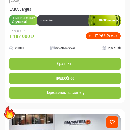
2026
LADA Largus
Есть предложение?
10 000 баллов
Ваш кешбек
Улучшим!
1 677 000 ₽
от 17 262 ₽/мес
1 187 000
₽
Бензин
Механическая
Передний
Сравнить
Подробнее
Перезвоним за минуту