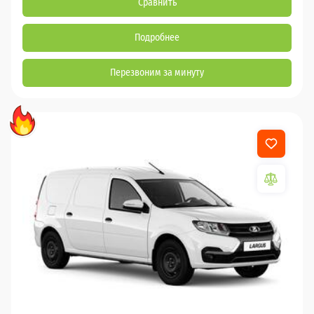
Сравнить
Подробнее
Перезвоним за минуту