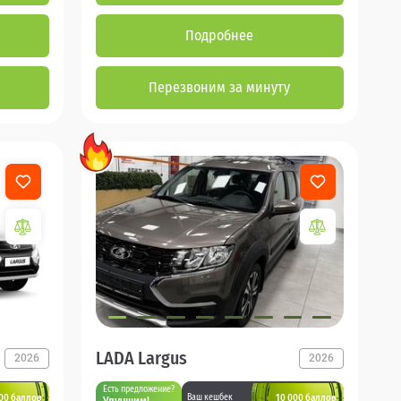
Подробнее
Перезвоним за минуту
LADA Largus
2026
2026
Есть предложение?
00 баллов
10 000 баллов
Ваш кешбек
Улучшим!