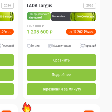
LADA Largus
2026
2026
Есть предложение?
00 баллов
10 000 баллов
Ваш кешбек
Улучшим!
1 677 000 ₽
1 205 600
6 ₽/мес
от 17 262 ₽/мес
₽
Передний
Бензин
Механическая
Передний
Сравнить
Подробнее
Перезвоним за минуту