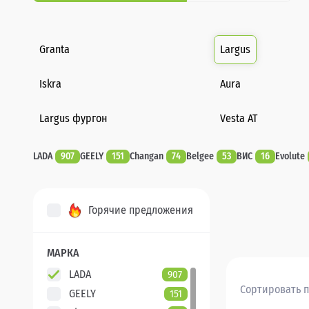
Granta
Largus
Iskra
Aura
Largus фургон
Vesta AT
LADA
907
GEELY
151
Changan
74
Belgee
53
ВИС
16
Evolute
Горячие предложения
МАРКА
LADA
907
Сортировать п
GEELY
151