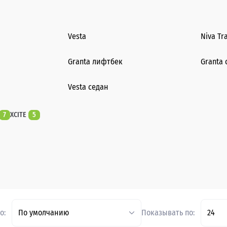
Vesta
Niva Tr
Granta лифтбек
Granta 
Vesta седан
7
XCITE
5
о:
По умолчанию
Показывать по:
24