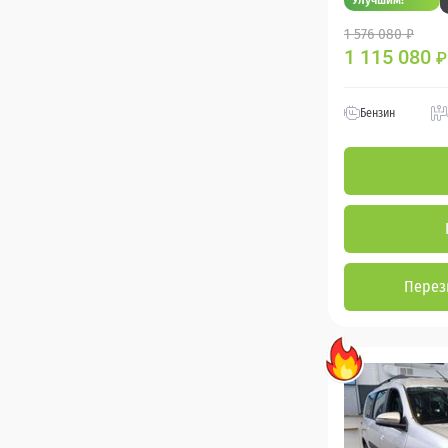
1 576 080 ₽
1 115 080
₽
Бензин
Перез