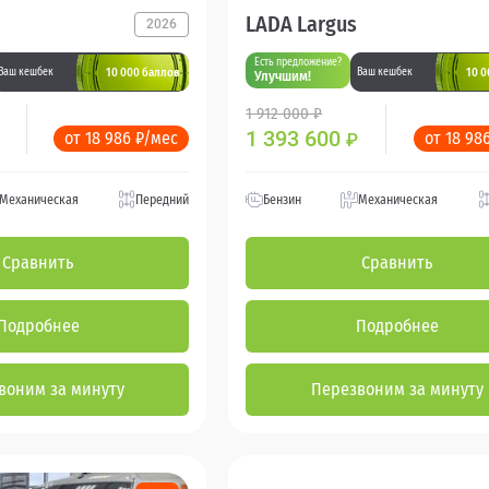
LADA Largus
2026
Есть предложение?
10 000 баллов
10 0
Ваш кешбек
Ваш кешбек
Улучшим!
1 912 000 ₽
1 393 600
от 18 986 ₽/мес
от 18 98
₽
Механическая
Передний
Бензин
Механическая
Сравнить
Сравнить
Подробнее
Подробнее
воним за минуту
Перезвоним за минуту