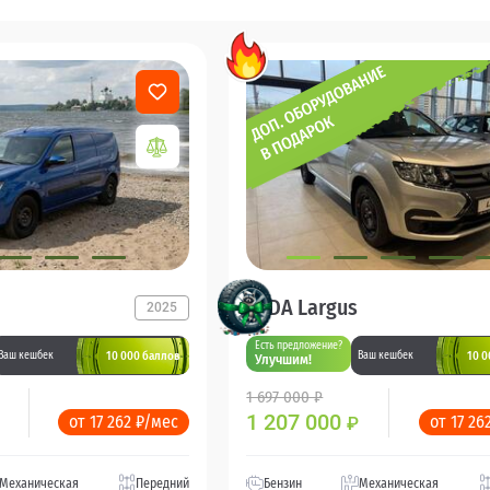
LADA Largus
2025
Есть предложение?
10 000 баллов
10 0
Ваш кешбек
Ваш кешбек
Улучшим!
1 697 000 ₽
1 207 000
от 17 262 ₽/мес
от 17 26
₽
Механическая
Передний
Бензин
Механическая