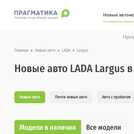
Новые автом
Прог
Главная
Новые авто
LADA
Largus
Новые авто LADA Largus в
Новые авто
Почти новые авто
Авто с пробегом
Модели в наличии
Все модели