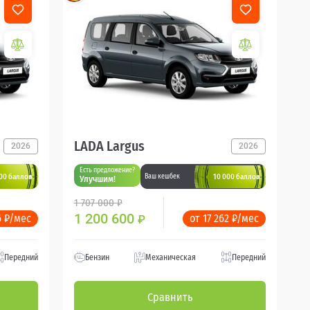
LADA Largus
2026
2026
Есть предложение?
00 баллов
10 000 баллов
Ваш кешбек
Улучшим!
1 707 000 ₽
1 200 600
6 ₽/мес
от 17 262 ₽/мес
₽
Передний
Бензин
Механическая
Передний
Сравнить