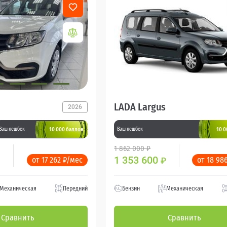
LADA Largus
2026
10 000 баллов
10 0
Ваш кешбек
Ваш кешбек
1 862 000 ₽
1 353 600
от 17 262 ₽/мес
от 18 98
₽
Механическая
Передний
Бензин
Механическая
Сравнить
Сравнить