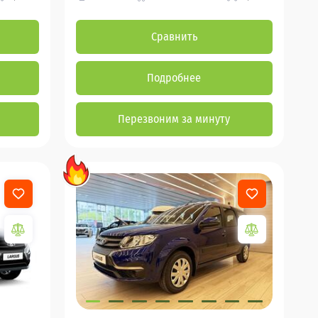
Сравнить
Подробнее
Перезвоним за минуту