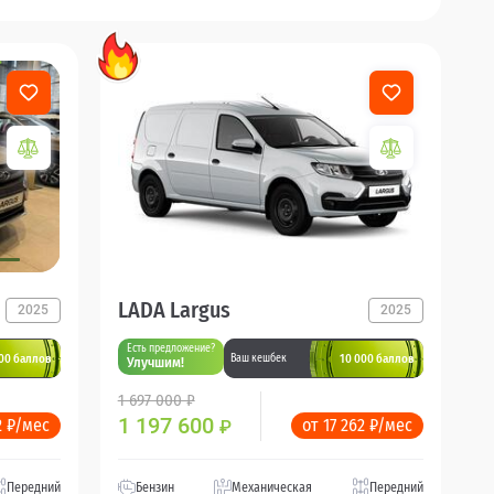
LADA Largus
2025
2025
Есть предложение?
00 баллов
10 000 баллов
Ваш кешбек
Улучшим!
1 697 000 ₽
1 197 600
2 ₽/мес
от 17 262 ₽/мес
₽
Передний
Бензин
Механическая
Передний