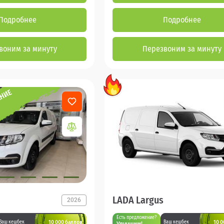
Подробнее
Подробнее
воним за минуту
Перезвоним за минуту
LADA Largus
2026
Есть предложение?
10 000 баллов
10 0
Ваш кешбек
Ваш кешбек
Улучшим!