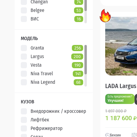
Changan
74
Belgee
53
ВИС
16
Evolute
7
XCITE
5
МОДЕЛЬ
Granta
256
Largus
200
Vesta
190
Niva Travel
141
Niva Legend
68
LADA Largus
Iskra
47
Есть предложение?
Aura
5
Улучшим!
КУЗОВ
Внедорожник / кроссовер
1 697 000 ₽
1 187 600
₽
Лифтбек
Рефрижератор
Бензин
Седан