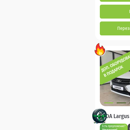
Перез
LADA Largus
Есть предложение?
Улучшим!