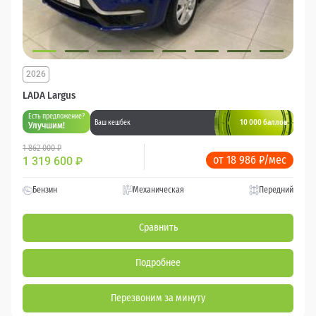
2026
LADA Largus
Есть предложение?
10 000 баллов
Ваш кешбек
Улучшим!
1 862 000 ₽
от 18 986 ₽/мес
1 319 600
₽
Бензин
Механическая
Передний
Сравнить
Подробнее
Перезвоним за минуту