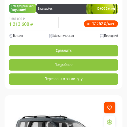
Есть предложение?
10 000 баллов
Ваш кешбек
Улучшим!
1 687 000 ₽
от 17 262 ₽/мес
1 213 600
₽
Бензин
Механическая
Передний
Сравнить
Подробнее
Перезвоним за минуту