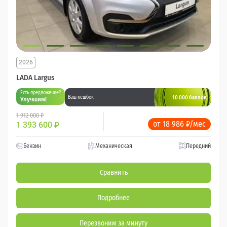
2026
LADA Largus
Есть предложение?
10 000 баллов
Ваш кешбек
Улучшим!
1 912 000 ₽
от 18 986 ₽/мес
1 393 600
₽
Бензин
Механическая
Передний
Сравнить
Подробнее
Перезвоним за минуту