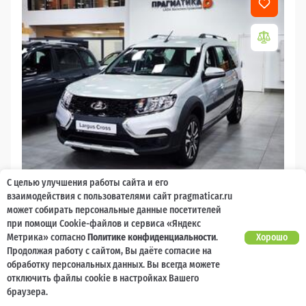
С целью улучшения работы сайта и его
2026
взаимодействия с пользователями сайт pragmaticar.ru
может собирать персональные данные посетителей
LADA Largus
при помощи Cookie-файлов и сервиса «Яндекс
Есть предложение?
Метрика» согласно
Политике конфиденциальности
.
Хорошо
10 000 баллов
Ваш кешбек
Улучшим!
Продолжая работу с сайтом, Вы даёте согласие на
обработку персональных данных. Вы всегда можете
2 017 000 ₽
от 21 729 ₽/мес
1 477 600
отключить файлы cookie в настройках Вашего
₽
браузера.