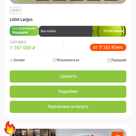
2026
LADA Largus
Есть предложение?
10 000 баллов
Ваш кешбек
Улучшим!
1 677 000 ₽
от 17 262 ₽/мес
1 187 000
₽
Бензин
Механическая
Передний
Сравнить
Подробнее
Перезвоним за минуту