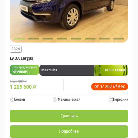
2026
LADA Largus
Есть предложение?
10 000 баллов
Ваш кешбек
Улучшим!
1 677 000 ₽
от 17 262 ₽/мес
1 205 600
₽
Бензин
Механическая
Передний
Сравнить
Подробнее