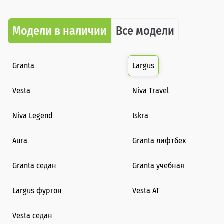
Модели в наличии
Все модели
Granta
Largus
Vesta
Niva Travel
Niva Legend
Iskra
Aura
Granta лифтбек
Granta седан
Granta учебная
Largus фургон
Vesta AT
Vesta седан