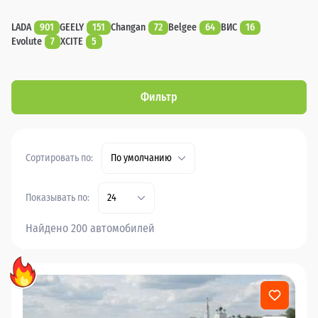
LADA
901
GEELY
151
Changan
72
Belgee
64
ВИС
16
Evolute
7
XCITE
5
Фильтр
Сортировать по:
По умолчанию
Показывать по:
24
Найдено 200 автомобилей