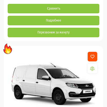
Сравнить
Подробнее
Перезвоним за минуту