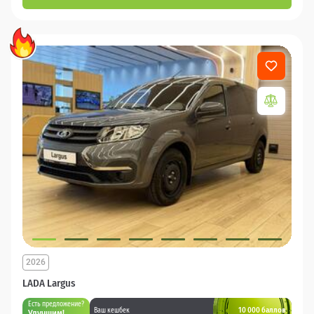
2026
LADA Largus
Есть предложение?
10 000 баллов
Ваш кешбек
Улучшим!