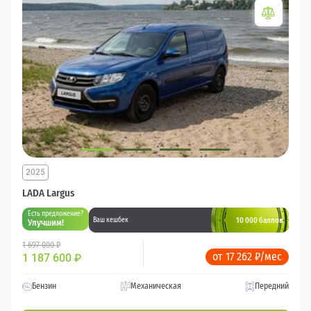
2025
LADA Largus
Есть предложение?
10 000 баллов
Ваш кешбек
Улучшим!
1 697 000 ₽
от 17 262 ₽/мес
1 187 600
₽
Бензин
Механическая
Передний