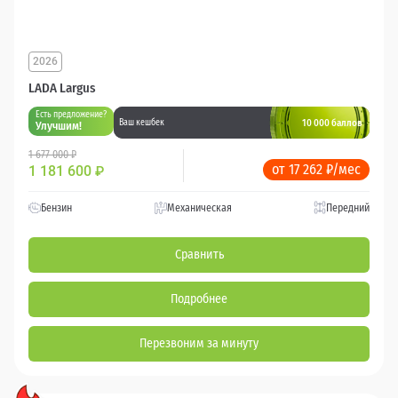
2026
LADA Largus
Есть предложение?
10 000 баллов
Ваш кешбек
Улучшим!
1 677 000 ₽
от 17 262 ₽/мес
1 181 600
₽
Бензин
Механическая
Передний
Сравнить
Подробнее
Перезвоним за минуту