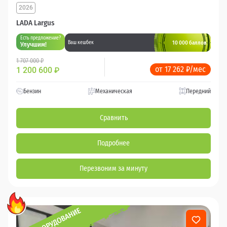
2026
LADA Largus
Есть предложение?
10 000 баллов
Ваш кешбек
Улучшим!
1 707 000 ₽
от 17 262 ₽/мес
1 200 600
₽
Бензин
Механическая
Передний
Сравнить
Подробнее
Перезвоним за минуту