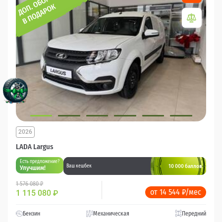
2026
LADA Largus
Есть предложение?
10 000 баллов
Ваш кешбек
Улучшим!
1 576 080 ₽
от 14 544 ₽/мес
1 115 080
₽
Бензин
Механическая
Передний