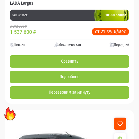
LADA Largus
10 000 баллов
Ваш кешбек
2 092 000 ₽
от 21 729 ₽/мес
1 537 600
₽
Бензин
Механическая
Передний
Сравнить
Подробнее
Перезвоним за минуту