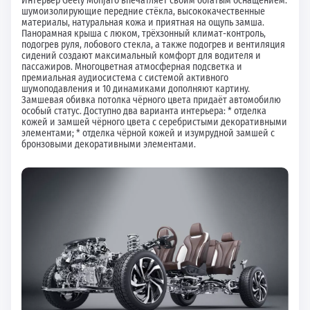
Интерьер Geely Monjaro впечатляет своим богатым оснащением:
шумоизолирующие передние стёкла, высококачественные
материалы, натуральная кожа и приятная на ощупь замша.
Панорамная крыша с люком, трёхзонный климат-контроль,
подогрев руля, лобового стекла, а также подогрев и вентиляция
сидений создают максимальный комфорт для водителя и
пассажиров. Многоцветная атмосферная подсветка и
премиальная аудиосистема с системой активного
шумоподавления и 10 динамиками дополняют картину.
Замшевая обивка потолка чёрного цвета придаёт автомобилю
особый статус. Доступно два варианта интерьера: * отделка
кожей и замшей чёрного цвета с серебристыми декоративными
элементами; * отделка чёрной кожей и изумрудной замшей с
бронзовыми декоративными элементами.