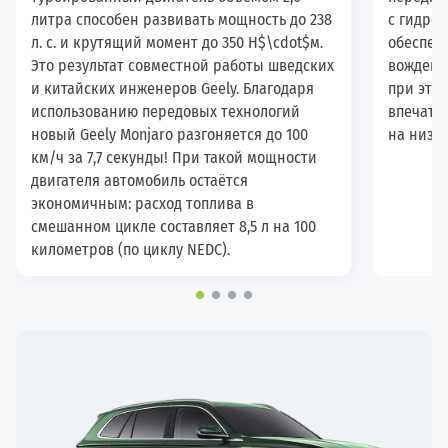
литра способен развивать мощность до 238
с гидро
л. с. и крутящий момент до 350 Н$\cdot$м.
обеспеч
Это результат совместной работы шведских
вождении
и китайских инженеров Geely. Благодаря
при этом
использованию передовых технологий
впечатл
новый Geely Monjaro разгоняется до 100
на низки
км/ч за 7,7 секунды! При такой мощности
двигателя автомобиль остаётся
экономичным: расход топлива в
смешанном цикле составляет 8,5 л на 100
километров (по циклу NEDC).