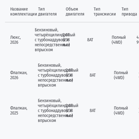
Название
Тип
Объем
Тип
Тип
комплектации
двигателя
двигателя
трансмисии
привода
Бензиновый,
четырёхцилиндровый
2.0Т
Люкс,
Полный
4
c турбонаддувом и
(238
8AT
2026
(4WD)
9
непосредственным
л.с.)
впрыском
Бензиновый,
четырёхцилиндровый
2.0Т
Флагман,
Полный
c турбонаддувом и
(238
8AT
2026
(4WD)
непосредственным
л.с.)
впрыском
Бензиновый,
четырёхцилиндровый
2.0Т
Флагман,
Полный
c турбонаддувом и
(238
8AT
2025
(4WD)
непосредственным
л.с.)
впрыском