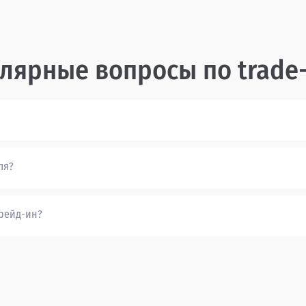
лярные вопросы по trade-
ля?
трейд-ин?