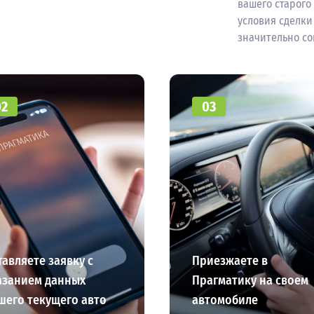
вашего старого
условия сделки
значительно со
02
03
тавляете заявку с
Приезжаете в
азанием данных
Прагматику на своем
шего текущего авто
автомобиле