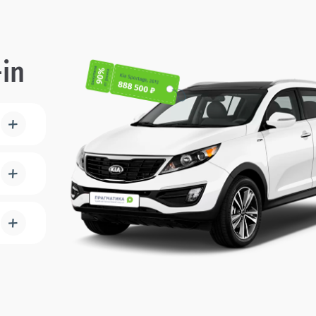
in
×
×
×