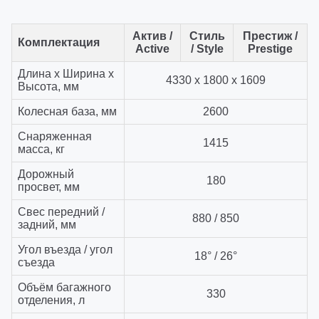
Актив /
Стиль
Престиж /
Комплектация
Active
/ Style
Prestige
Длина x Ширина x
4330 х 1800 х 1609
Высота, мм
Колесная база, мм
2600
Снаряженная
1415
масса, кг
Дорожный
180
просвет, мм
Свес передний /
880 / 850
задний, мм
Угол въезда / угол
18° / 26°
съезда
Объём багажного
330
отделения, л