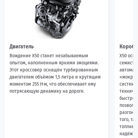
Двигатель
Коробк
Вождение X50 станет незабываемым
X50 осн
опытом, наполненным яркими эмоциями.
семисту
Этот кроссовер оснащён турбированным
автомат
двигателем объёмом 1,5 литра и крутящим
«мокрым
моментом 255 Н·м, что обеспечивает ему
системой
потрясающую динамику на дороге.
техниче
быстрое
позволя
разгонят
того, та
топливо
надёжно