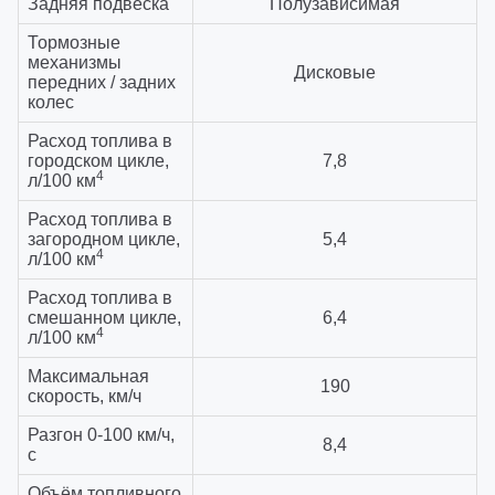
Задняя подвеска
Полузависимая
Тормозные
механизмы
Дисковые
передних / задних
колес
Расход топлива в
городском цикле,
7,8
4
л/100 км
Расход топлива в
загородном цикле,
5,4
4
л/100 км
Расход топлива в
смешанном цикле,
6,4
4
л/100 км
Максимальная
190
скорость, км/ч
Разгон 0-100 км/ч,
8,4
с
Объём топливного