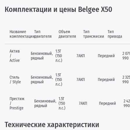
Комплектации и цены Belgee X50
Название
Тип
Объем
Тип
Тип
комплектации
двигателя
двигателя
трансмисии
привода
Актив
1.5T
Бензиновый,
2 07
/
(150
7АКП
Передний
рядный
990
Active
л.с.)
1.5T
Стиль
Бензиновый,
2 32
(150
7АКП
Передний
/ Style
рядный
990
л.с.)
Престиж
1.5T
Бензиновый,
2 42
/
(150
7АКП
Передний
рядный
990
Prestige
л.с.)
Технические характеристики