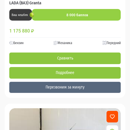
LADA (ВАЗ) Granta
8 000 баллов
Ваш кешбек
1 175 880
₽
Бензин
Механика
Передний
Сравнить
Подробнее
Перезвоним за минуту