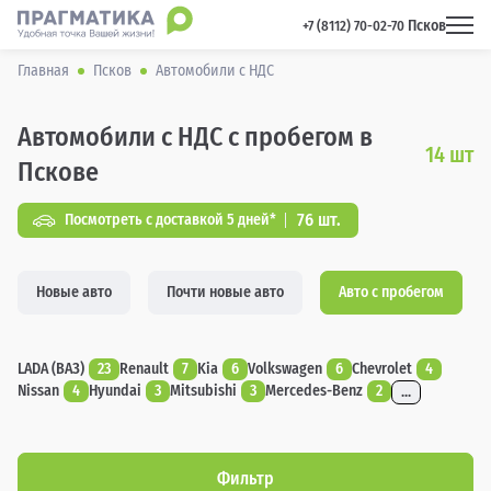
Псков
 +7 (8112) 70-02-70 
Главная
Псков
Автомобили с НДС
Автомобили с НДС с пробегом в
14
шт
Пскове
76 шт.
Посмотреть с доставкой 5 дней*
Новые авто
Почти новые авто
Авто с пробегом
LADA (ВАЗ)
23
Renault
7
Kia
6
Volkswagen
6
Chevrolet
4
Nissan
4
Hyundai
3
Mitsubishi
3
Mercedes-Benz
2
...
Фильтр