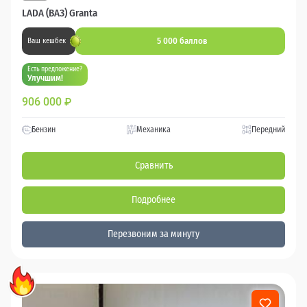
LADA (ВАЗ) Granta
5 000 баллов
Ваш кешбек
Есть предложение?
Улучшим!
906 000
₽
Бензин
Механика
Передний
Сравнить
Подробнее
Перезвоним за минуту