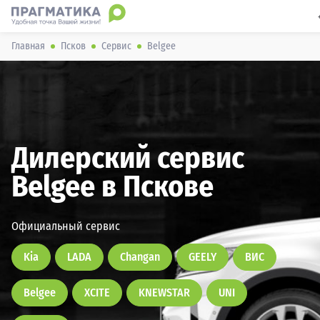
 
Главная
Псков
Сервис
Belgee
Дилерский сервис
Belgee в Пскове
Официальный сервис
Kia
LADA
Changan
GEELY
ВИС
Belgee
XCITE
KNEWSTAR
UNI