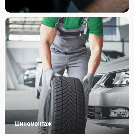
В автосалонах сети Прагматика вы найдете
дополнительное оборудование по всем
направлениям: охранные комплексы, защита
автомобиля, интерьер, комфорт, резина/диски,
тюнинг, экстерьер.
Оригинальные производители и гарантия
качества - это мы обещаем.
Шиномонтаж