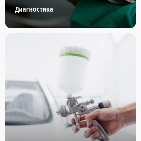
Диагностика
В наших дилерских центрах представлено
новейшее диагностическое оборудование.
Диагностика двигателя, подвески, КПП,
диагностика перед покупкой и компьютерная
диагностика - по итогам проведения мы
предоставим подробнейший отчет и сделаем
интересное предложение по ремонту, если это
понадобится.