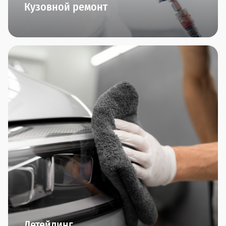
Кузовной ремонт
Кузовные работы любой сложности, работы с
алюминием, малярные работы (и даже
аэрография!), ремонт пластика, замена стекол,
полировка автомобиля - все это мы умеем и
можем делать в нашем центре малярно-кузовного
ремонта "Прагматика". Приезжайте. Вам
понравится.
Детейлинг