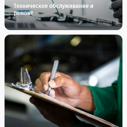
Техническое обслуживание и
ремонт
Мы начинаем заботиться о вашем автомобиле
сразу после того, как вы его приобрели.
В Прагматика мы приглашаем вас на ТО-0 через
полгода после приобретения автомобиля. Далее
вы сможете пройти плановое ТО и межсервисное
ТО.