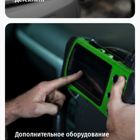
Комплексная мойка автомобиля, химчистка
салона,багажника, обезжиривание кузова,
очистка чистящей глиной, чистка и полировка
колёсных дисков,нанесение прогрессивных
защитных покрытий (нанокерамика, воск,
антидождь) - мы любим заботиться о внешнем
виде вашего автомобиля.
Дополнительное оборудование