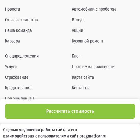
Новости
Автомобили с пробегом
Отзывы клиентов
Выкуп
Наша команда
Акции
Карьера
Кузовной ремонт
Спецпредложения
Блог
Услуги
Программа лояльности
Страхование
Карта сайта
Кредитование
Контакты
Помощь при ДТП
Рассчитать стоимость
Информация о технических характеристиках, составе комплектаций, цветовой
С целью улучшения работы сайта и его
гамме и стоимости автомобилей, а также действующих акциях, сроках и условиях
взаимодействия с пользователями сайт pragmaticar.ru
их проведения, указанных на сайте www.pragmaticar.ru, носит информационный