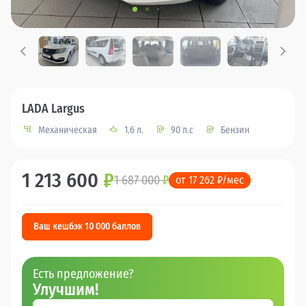
LADA Largus
Механическая
1.6 л.
90 л.с
Бензин
1 213 600
₽
1 687 000
₽
от 17 262 ₽/мес
Ваш кешбэк 10 000 баллов
Есть предложение?
Улучшим!