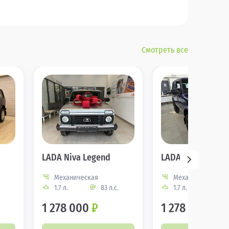
Смотреть все
LADA Niva Legend
LADA Niva Legen
Механическая
Механическая
1.7 л.
83 л.с.
1.7 л.
83 
1 278 000
₽
1 278 000
₽