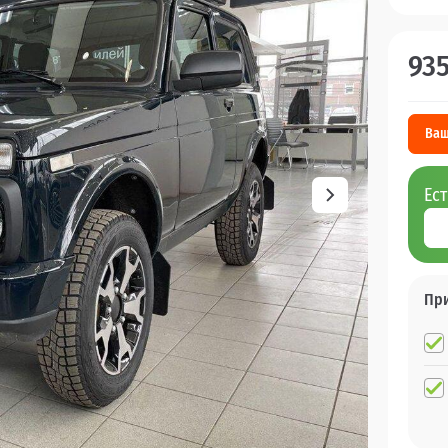
93
Ваш
Ес
Пр