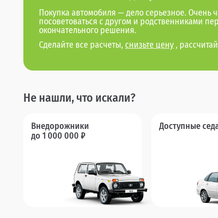
Покупка автомобиля — дело серьезное. Очень ч
посоветоваться с другом и родственниками пе
окончательного решения.
Сделайте все расчеты,
снизьте цену
, рассчитай
Не нашли, что искали?
Внедорожники
Доступные сед
до 1 000 000 ₽