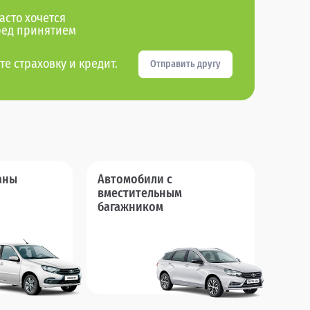
асто хочется
ред принятием
те страховку и кредит.
Отправить другу
аны
Автомобили с
вместительным
багажником