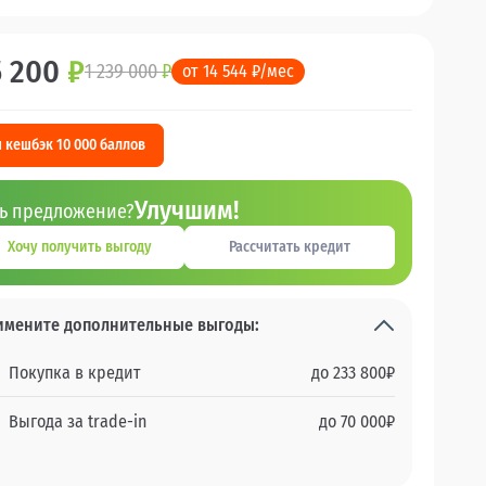
5 200
₽
1 239 000
₽
от 14 544 ₽/мес
 кешбэк 10 000 баллов
Улучшим!
ть предложение?
Хочу получить выгоду
Рассчитать кредит
имените дополнительные выгоды:
Покупка в кредит
до
233 800
₽
Выгода за trade-in
до
70 000
₽