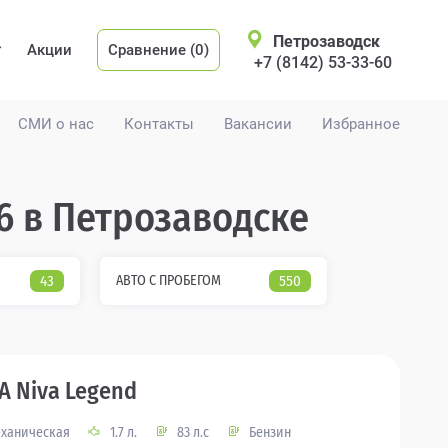
Петрозаводск
Акции
Сравнение (0)
+7 (8142) 53-33-60
СМИ о нас
Контакты
Вакансии
Избранное
6 в Петрозаводске
43
АВТО С ПРОБЕГОМ
550
A Niva Legend
ханическая
1.7 л.
83 л.с
Бензин