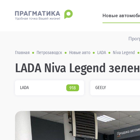
Новые автомоб
Прог
Главная
Петрозаводск
Новые авто
LADA
Niva Legend
LADA Niva Legend зеле
LADA
918
GEELY