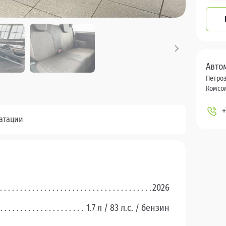
Авто
Петроз
Комсом
+
уатации
2026
1.7 л / 83 л.c. / бензин