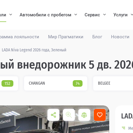
или
Автомобили с пробегом
Сервис
Услуги
рамма лояльности
Мир Прагматики
Блог
Новости
LADA Niva Legend 2026 года, Зеленый
ный внедорожник 5 дв. 202
152
CHANGAN
74
BELGEE
LAD
Ме