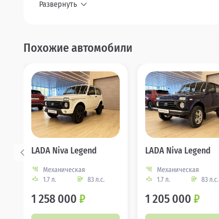
Развернуть
Похожие автомобили
LADA Niva Legend
LADA Niva Legend
Механическая
Механическая
1.7 л.
83 л.с.
1.7 л.
83 л.с.
1 258 000
₽
1 205 000
₽