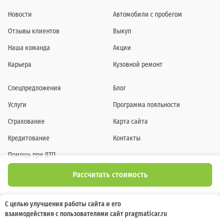
Новости
Автомобили с пробегом
Отзывы клиентов
Выкуп
Наша команда
Акции
Карьера
Кузовной ремонт
Спецпредложения
Блог
Услуги
Программа лояльности
Страхование
Карта сайта
Кредитование
Контакты
Помощь при ДТП
Рассчитать стоимость
Информация о технических характеристиках, составе комплектаций, цветовой
С целью улучшения работы сайта и его
гамме и стоимости автомобилей, а также действующих акциях, сроках и условиях
взаимодействия с пользователями сайт pragmaticar.ru
их проведения, указанных на сайте www.pragmaticar.ru, носит информационный