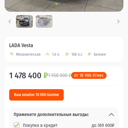
LADA Vesta
Механическая
1.6 л.
106 л.с
Бензин
1 478 400
₽
1 958 000
₽
от 18 986 ₽/мес
Ваш кешбэк 10 000 баллов
Примените дополнительные выгоды:
Покупка в кредит
до
369 600
₽