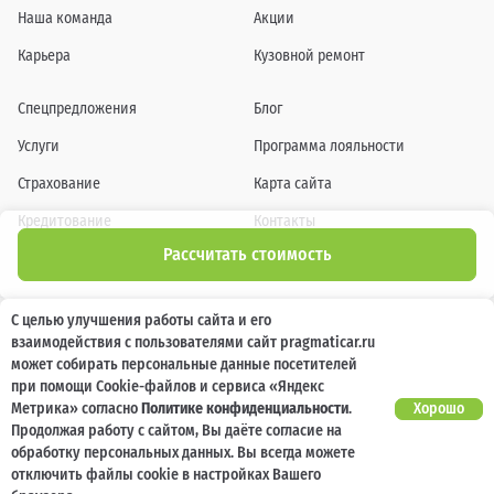
Наша команда
Акции
Карьера
Кузовной ремонт
Спецпредложения
Блог
Услуги
Программа лояльности
Страхование
Карта сайта
Кредитование
Контакты
Рассчитать стоимость
Помощь при ДТП
С целью улучшения работы сайта и его
взаимодействия с пользователями сайт pragmaticar.ru
может собирать персональные данные посетителей
Информация о технических характеристиках, составе комплектаций, цветовой
гамме и стоимости автомобилей, а также действующих акциях, сроках и условиях
при помощи Cookie-файлов и сервиса «Яндекс
их проведения, указанных на сайте www.pragmaticar.ru, носит информационный
Метрика» согласно
Политике конфиденциальности
.
Хорошо
характер и ни при каких условиях не является публичной офертой,
определяемой положениями пунктом 2 статьи 437 Гражданского кодекса
Продолжая работу с сайтом, Вы даёте согласие на
Российской Федерации. Для получения подробной информации обращайтесь к
обработку персональных данных. Вы всегда можете
специалистам нашей компании.
отключить файлы cookie в настройках Вашего