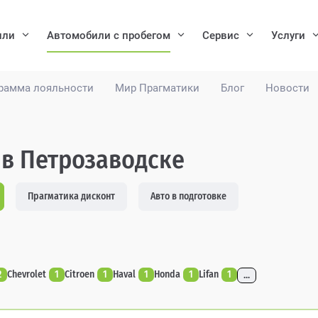
или
Автомобили с пробегом
Сервис
Услуги
рамма лояльности
Мир Прагматики
Блог
Новости
 в Петрозаводске
Прагматика дисконт
Авто в подготовке
2
Chevrolet
1
Citroen
1
Haval
1
Honda
1
Lifan
1
...