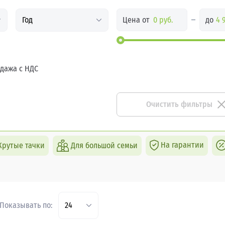
Цена от
до
Год
дажа с НДС
Очистить фильтры
На гарантии
Крутые тачки
Для большой семьи
Показывать по:
24