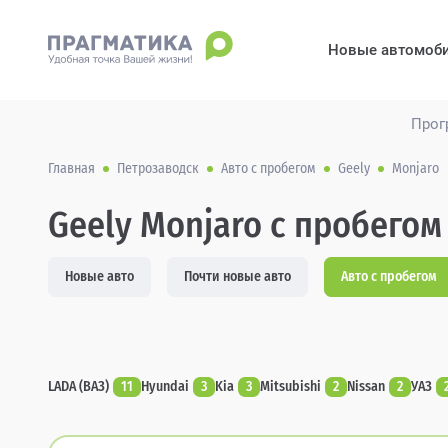
Новые автомоб
Прог
Главная
Петрозаводск
Авто с пробегом
Geely
Monjaro
Geely Monjaro с пробегом
Новые авто
Почти новые авто
Авто с пробегом
LADA (ВАЗ)
11
Hyundai
3
Kia
3
Mitsubishi
2
Nissan
2
УАЗ