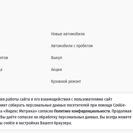
Новые автомобили
Автомобили с пробегом
нтов
Выкуп
да
Акции
Кузовной ремонт
ия работы сайта и его взаимодействия с пользователями сайт
может собирать персональные данные посетителей при помощи Cookie-
характеристиках, составе комплектаций, цветовой гамме и стоимости автомобилей, а 
а «Яндекс Метрика» согласно
Политике конфиденциальности
. Продолжая
agmaticar.ru, носит информационный характер и ни при каких условиях не является пу
, Вы даёте согласие на обработку персональных данных. Вы всегда можете
ажданского кодекса Российской Федерации. Для получения подробной информации обр
 cookie в настройках Вашего браузера.