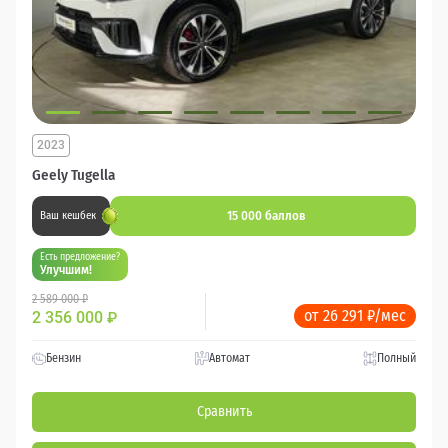
2023
Geely Tugella
15 000 баллов
Ваш кешбек
Есть предложение?
Улучшим!
2 589 000 ₽
от 26 291 ₽/мес
2 356 000
₽
Бензин
Автомат
Полный
Сравнить