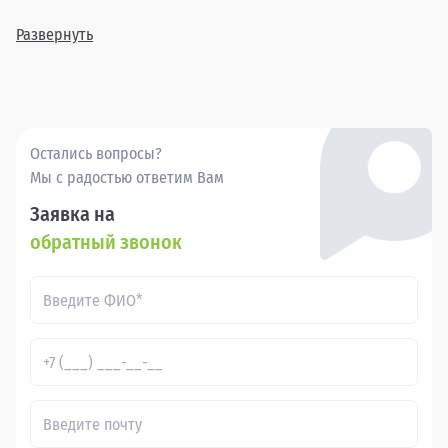
ассортимент включает в себя различные комплектации и
года выпуска, позволяя найти идеальный вариант для
Развернуть
каждого клиента.
Покупка бу Джили ФС (Визион) в в России через
Прагматика - это удобно, выгодно и надежно.
Остались вопросы?
Мы с радостью ответим Вам
Заявка на
обратный звонок