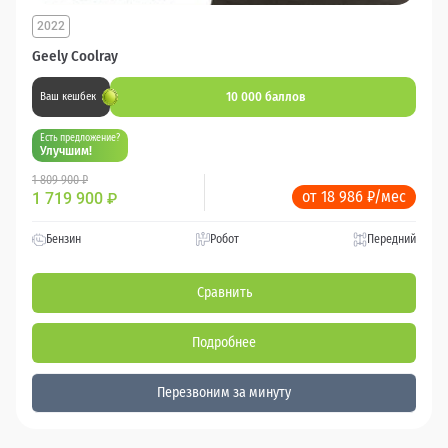
2022
Geely Coolray
10 000 баллов
Ваш кешбек
Есть предложение?
Улучшим!
1 809 900 ₽
от 18 986 ₽/мес
1 719 900
₽
Бензин
Робот
Передний
Сравнить
Подробнее
Перезвоним за минуту