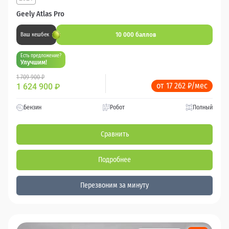
Geely Atlas Pro
10 000 баллов
Ваш кешбек
Есть предложение?
Улучшим!
1 709 900 ₽
от 17 262 ₽/мес
1 624 900
₽
Бензин
Робот
Полный
Сравнить
Подробнее
Перезвоним за минуту