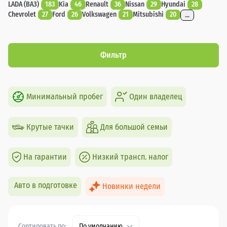
LADA (ВАЗ)
183
Kia
46
Renault
36
Nissan
29
Hyundai
28
Chevrolet
27
Ford
26
Volkswagen
21
Mitsubishi
20
...
Фильтр
Минимальный пробег
Один владелец
Крутые тачки
Для большой семьи
На гарантии
Низкий трансп. налог
Авто в подготовке
Новинки недели
Сортировать по:
По умолчанию