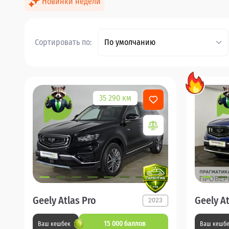
Новинки недели
Сортировать по:
По умолчанию
35 290 км
Geely Atlas Pro
Geely At
2023
15 000 баллов
Ваш кешбек
Ваш кешб