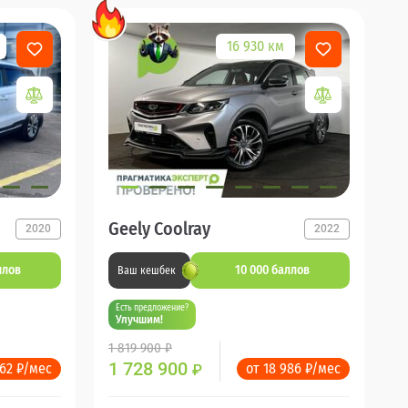
16 930 км
Geely Coolray
2020
2022
ллов
10 000 баллов
Ваш кешбек
Есть предложение?
Улучшим!
1 819 900 ₽
1 728 900
262 ₽/мес
от 18 986 ₽/мес
₽