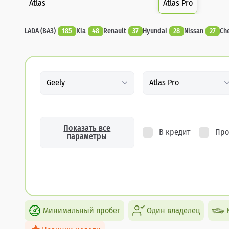
Atlas
Atlas Pro
LADA (ВАЗ)
185
Kia
48
Renault
37
Hyundai
28
Nissan
27
Ch
Geely
Atlas Pro
Показать все
В кредит
Про
параметры
Минимальный пробег
Один владелец