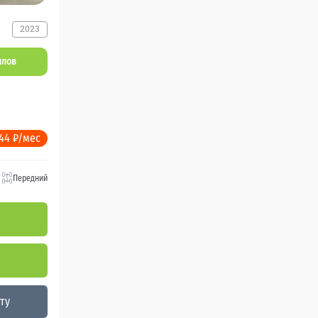
2023
ллов
544 ₽/мес
Передний
ту