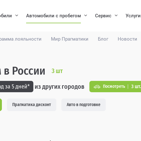
обили
Автомобили с пробегом
Сервис
Услуги
рамма лояльности
Мир Прагматики
Блог
Новости
м в России
3
шт
из других городов
д за 5 дней*
3 шт
Посмотреть
Прагматика дисконт
Авто в подготовке