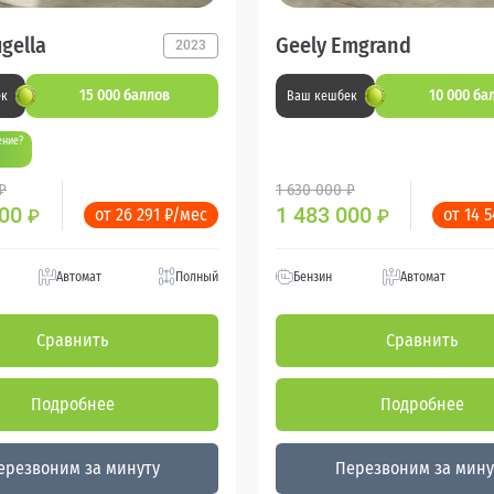
ugella
Geely Emgrand
2023
15 000 баллов
10 000 ба
ек
Ваш кешбек
ение?
₽
1 630 000 ₽
000
1 483 000
от 26 291 ₽/мес
от 14 
₽
₽
Автомат
Полный
Бензин
Автомат
Сравнить
Сравнить
Подробнее
Подробнее
ерезвоним за минуту
Перезвоним за мину