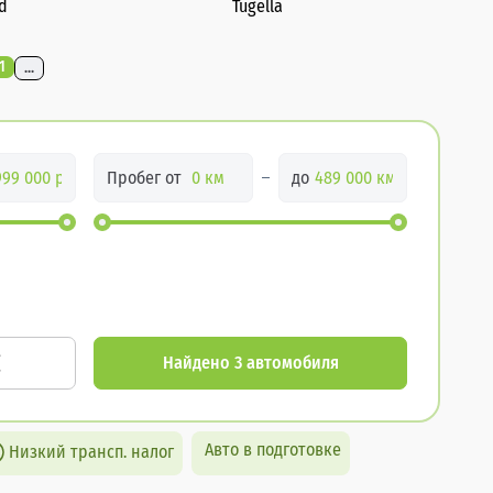
d
Tugella
1
...
Пробег от
до
Найдено 3 автомобиля
Авто в подготовке
Низкий трансп. налог