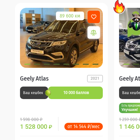
89 600 км
Geely Atlas
Geely At
2021
10 000 баллов
Ваш кешбек
Ваш кешб
Есть предлож
Улучшим!
1 598 000 ₽
1 259 000 
1 528 000
1 146 
от 14 544 ₽/мес
₽