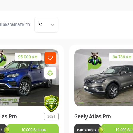
Показывать по:
24
95 000 км
64 786 км
las Pro
Geely Atlas Pro
2021
10 000 баллов
10 000 ба
ек
Ваш кешбек