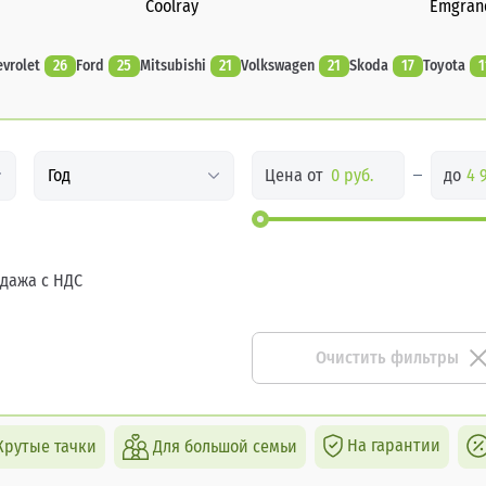
Coolray
Emgran
evrolet
26
Ford
25
Mitsubishi
21
Volkswagen
21
Skoda
17
Toyota
1
Цена от
до
Год
дажа с НДС
Очистить фильтры
На гарантии
Крутые тачки
Для большой семьи