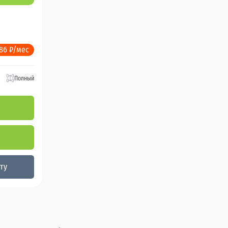
986 ₽/мес
Полный
ту