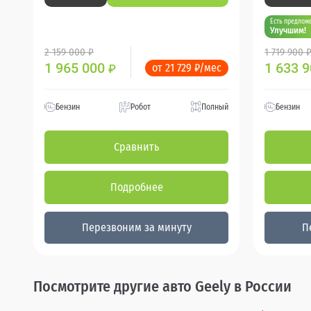
Есть предлож
Улучшим!
2 159 000 ₽
1 719 900 
1 965 000
1 633 
от 21 729 ₽/мес
₽
Бензин
Робот
Полный
Бензин
Сравнить
Подробнее
Перезвоним за минуту
П
Посмотрите другие авто Geely в России