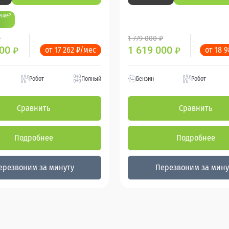
ение?
₽
1 779 000 ₽
900
1 619 000
от 17 262 ₽/мес
от 18 
₽
₽
Робот
Полный
Бензин
Робот
Сравнить
Сравнить
Подробнее
Подробнее
ерезвоним за минуту
Перезвоним за мину