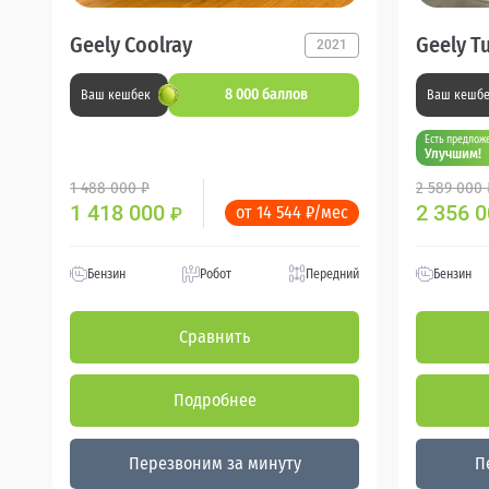
Geely Coolray
Geely T
2021
8 000 баллов
Ваш кешбек
Ваш кешб
Есть предлож
Улучшим!
1 488 000 ₽
2 589 000 
1 418 000
2 356 
от 14 544 ₽/мес
₽
Бензин
Робот
Передний
Бензин
Сравнить
Подробнее
Перезвоним за минуту
П