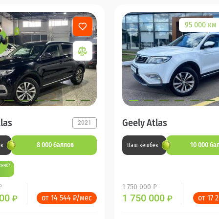
95 000 км
las
Geely Atlas
2021
8 000 баллов
10 000 ба
ек
Ваш кешбек
ение?
₽
1 750 000 ₽
000
1 750 000
от 14 544 ₽/мес
от 17 
₽
₽