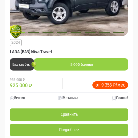
2024
LADA (ВАЗ) Niva Travel
5 000 баллов
Ваш кешбек
965 000 ₽
от 9 358 ₽/мес
925 000
₽
Бензин
Механика
Полный
Сравнить
Подробнее