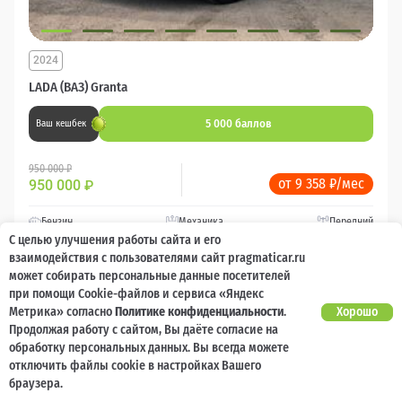
2024
LADA (ВАЗ) Granta
5 000 баллов
Ваш кешбек
950 000 ₽
от 9 358 ₽/мес
950 000
₽
Бензин
Механика
Передний
С целью улучшения работы сайта и его
взаимодействия с пользователями сайт pragmaticar.ru
Сравнить
может собирать персональные данные посетителей
при помощи Cookie-файлов и сервиса «Яндекс
Метрика» согласно
Политике конфиденциальности
.
Хорошо
Подробнее
Продолжая работу с сайтом, Вы даёте согласие на
обработку персональных данных. Вы всегда можете
Перезвоним за минуту
отключить файлы cookie в настройках Вашего
браузера.