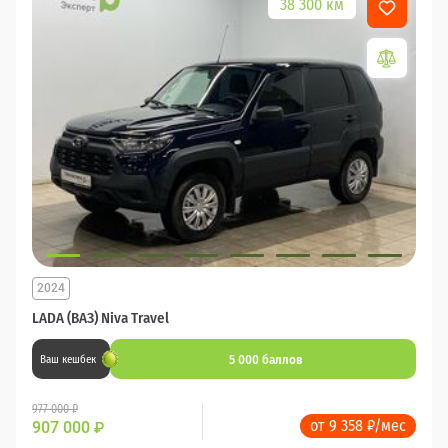
38 300 км
2024
LADA (ВАЗ) Niva Travel
5 000 баллов
Ваш кешбек
977 000 ₽
от 9 358 ₽/мес
907 000
₽