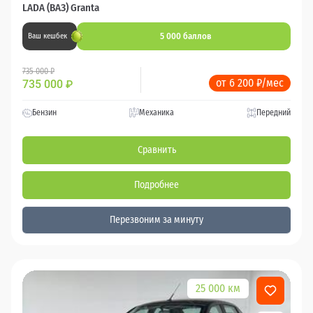
LADA (ВАЗ) Granta
5 000 баллов
Ваш кешбек
735 000 ₽
от 6 200 ₽/мес
735 000
₽
Бензин
Механика
Передний
Сравнить
Подробнее
Перезвоним за минуту
25 000 км