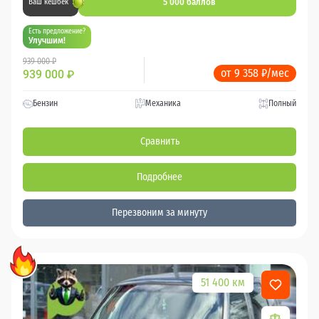
5 000 баллов
Ваш кешбек
Есть предложение?
Улучшим!
939 000 ₽
от 9 358 ₽/мес
939 000
₽
Бензин
Механика
Полный
Сравнить
Подробнее
Перезвоним за минуту
51 400 км