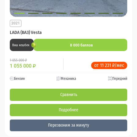
2021
LADA (ВАЗ) Vesta
8 000 баллов
Ваш кешбек
1 055 000 ₽
от 11 231 ₽/мес
1 055 000
₽
Бензин
Механика
Передний
Сравнить
Подробнее
Перезвоним за минуту