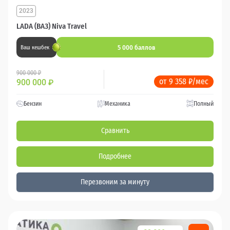
2023
LADA (ВАЗ) Niva Travel
5 000 баллов
Ваш кешбек
900 000 ₽
от 9 358 ₽/мес
900 000
₽
Бензин
Механика
Полный
Сравнить
Подробнее
Перезвоним за минуту