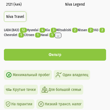
2121 (4x4)
Niva Legend
Niva Travel
LADA (ВАЗ)
12
Hyundai
4
Kia
3
Mitsubishi
2
Nissan
2
УАЗ
2
Chevrolet
1
Citroen
1
Haval
1
...
Фильтр
Минимальный пробег
Один владелец
Крутые тачки
Для большой семьи
На гарантии
Низкий трансп. налог