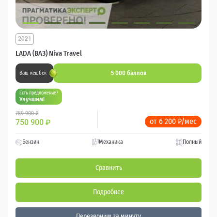
2021
LADA (ВАЗ) Niva Travel
5 000 баллов
Ваш кешбек
Есть предложение?
Улучшим!
789 900 ₽
от 6 200 ₽/мес
750 900
₽
Бензин
Механика
Полный
Сравнить
Подробнее
Перезвоним за минуту