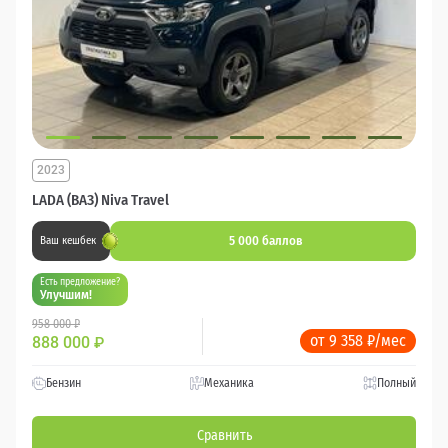
2023
LADA (ВАЗ) Niva Travel
5 000 баллов
Ваш кешбек
Есть предложение?
Улучшим!
958 000 ₽
от 9 358 ₽/мес
888 000
₽
Бензин
Механика
Полный
Сравнить