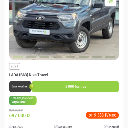
2021
LADA (ВАЗ) Niva Travel
5 000 баллов
Ваш кешбек
Есть предложение?
Улучшим!
820 000 ₽
от 9 358 ₽/мес
697 000
₽
Бензин
Механика
Полный