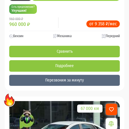
Есть предложение?
Улучшим!
960 000 ₽
от 9 358 ₽/мес
960 000
₽
Бензин
Механика
Передний
Сравнить
Подробнее
Перезвоним за минуту
67 000 км