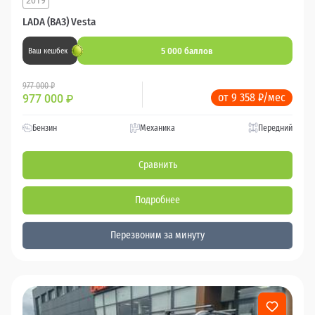
2019
LADA (ВАЗ) Vesta
5 000 баллов
Ваш кешбек
977 000 ₽
от 9 358 ₽/мес
977 000
₽
Бензин
Механика
Передний
Сравнить
Подробнее
Перезвоним за минуту