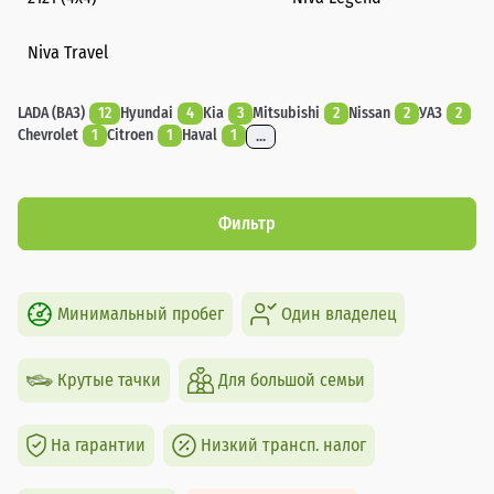
Niva Travel
LADA (ВАЗ)
12
Hyundai
4
Kia
3
Mitsubishi
2
Nissan
2
УАЗ
2
Chevrolet
1
Citroen
1
Haval
1
...
Фильтр
Минимальный пробег
Один владелец
Крутые тачки
Для большой семьи
На гарантии
Низкий трансп. налог