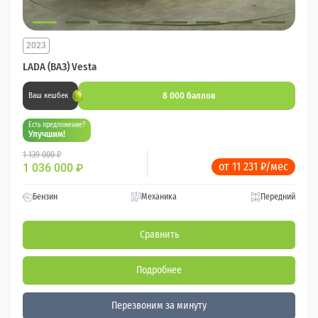
2023
LADA (ВАЗ) Vesta
8 000 баллов
Ваш кешбек
Есть предложение?
Улучшим!
1 139 000 ₽
от 11 231 ₽/мес
1 036 000
₽
Бензин
Механика
Передний
Сравнить
Подробнее
Перезвоним за минуту