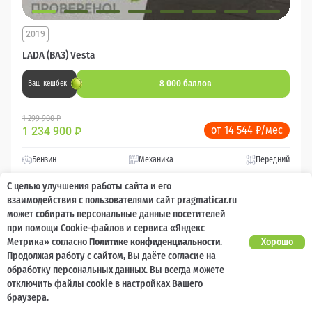
2019
LADA (ВАЗ) Vesta
8 000 баллов
Ваш кешбек
1 299 900 ₽
от 14 544 ₽/мес
1 234 900
₽
Бензин
Механика
Передний
С целью улучшения работы сайта и его
Сравнить
взаимодействия с пользователями сайт pragmaticar.ru
может собирать персональные данные посетителей
при помощи Cookie-файлов и сервиса «Яндекс
Подробнее
Метрика» согласно
Политике конфиденциальности
.
Хорошо
Продолжая работу с сайтом, Вы даёте согласие на
Перезвоним за минуту
обработку персональных данных. Вы всегда можете
отключить файлы cookie в настройках Вашего
браузера.