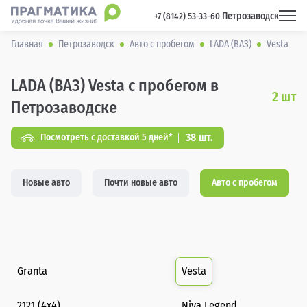
Петрозаводск
 +7 (8142) 53-33-60 
Главная
Петрозаводск
Авто с пробегом
LADA (ВАЗ)
Vesta
LADA (ВАЗ) Vesta с пробегом в
2
шт
Петрозаводске
38 шт.
Посмотреть с доставкой 5 дней*
Новые авто
Почти новые авто
Авто с пробегом
Granta
Vesta
2121 (4x4)
Niva Legend