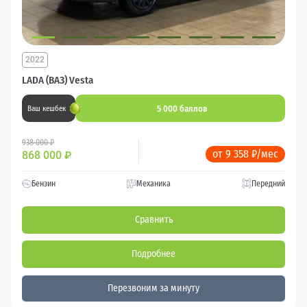
2022
LADA (ВАЗ) Vesta
5 000 баллов
Ваш кешбек
938 000 ₽
от 9 358 ₽/мес
868 000
₽
Бензин
Механика
Передний
Сравнить
Подробнее
Перезвоним за минуту