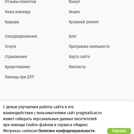
Отзывы клиентов
Выкуп
Наша команда
Акции
Карьера
Кузовной ремонт
Спецпредложения
Блог
Услуги
Программа лояльности
Страхование
Карта сайта
Кредитование
Контакты
Помощь при ДТП
Информация о технических характеристиках, составе комплектаций, цветовой
С целью улучшения работы сайта и его
гамме и стоимости автомобилей, а также действующих акциях, сроках и условиях
взаимодействия с пользователями сайт pragmaticar.ru
их проведения, указанных на сайте www.pragmaticar.ru, носит информационный
характер и ни при каких условиях не является публичной офертой,
может собирать персональные данные посетителей
определяемой положениями пунктом 2 статьи 437 Гражданского кодекса
при помощи Cookie-файлов и сервиса «Яндекс
Российской Федерации. Для получения подробной информации обращайтесь к
специалистам нашей компании.
Метрика» согласно
Политике конфиденциальности
.
Хорошо