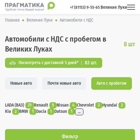
Великие Луки
 +7 (81153) 9-55-65 
Главная
Великие Луки
Автомобили с НДС
Автомобили с НДС с пробегом в
8
шт
Великих Луках
83 шт.
Посмотреть с доставкой 5 дней*
Новые авто
Почти новые авто
Авто с пробегом
LADA (ВАЗ)
21
Renault
5
Nissan
4
Chevrolet
2
Hyundai
2
Kia
2
BMW
1
Dacia
1
Datsun
1
...
Фильтр