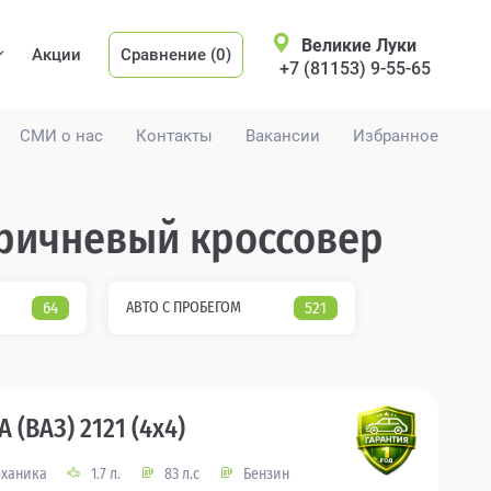
Великие Луки
Акции
Сравнение (0)
+7 (81153) 9-55-65
СМИ о нас
Контакты
Вакансии
Избранное
 коричневый кроссовер
64
АВТО С ПРОБЕГОМ
521
 (ВАЗ) 2121 (4x4)
ханика
1.7 л.
83 л.с
Бензин