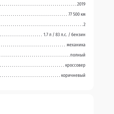
2019
77 500 км
2
1.7 л / 83 л.c. / бензин
механика
полный
кроссовер
коричневый