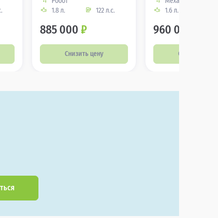
Робот
Механика
.
1.8 л.
122 л.с.
1.6 л.
106
885 000
₽
960 000
₽
Снизить цену
Снизить цену
ться