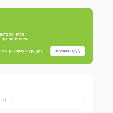
асто хочется
ред принятием
те страховку и кредит.
Отправить другу