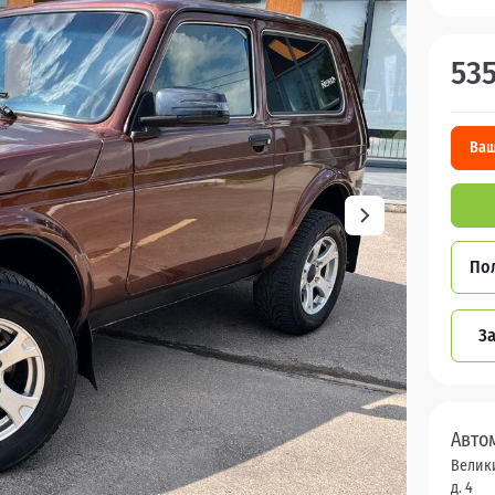
53
Ваш
По
За
Авто
Велики
д. 4