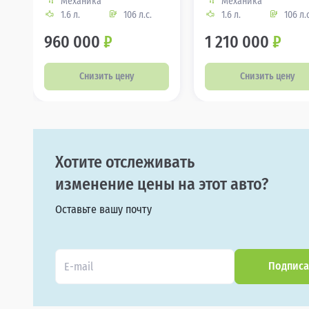
Механика
Механика
1.6 л.
106 л.с.
1.6 л.
106 л.с
960 000
₽
1 210 000
₽
Снизить цену
Снизить цену
Хотите отслеживать
изменение цены на этот авто?
Оставьте вашу почту
Подписа