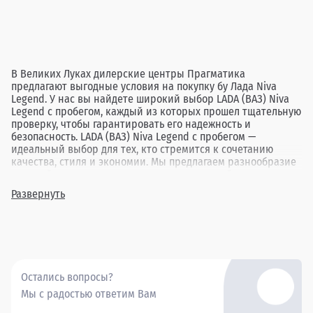
В Великих Луках дилерские центры Прагматика
предлагают выгодные условия на покупку бу Лада Niva
Legend. У нас вы найдете широкий выбор LADA (ВАЗ) Niva
Legend с пробегом, каждый из которых прошел тщательную
проверку, чтобы гарантировать его надежность и
безопасность. LADA (ВАЗ) Niva Legend с пробегом —
идеальный выбор для тех, кто стремится к сочетанию
качества, стиля и экономии. Мы предлагаем разнообразие
моделей разных лет выпуска и комплектаций, позволяя
подобрать идеальный автомобиль под любые потребности.
Развернуть
Покупая бу Лада Niva Legend в Великих Луках через
Прагматика, вы получаете надежный автомобиль по
привлекательной цене, подкрепленный высоким уровнем
сервиса.
Остались вопросы?
Мы с радостью ответим Вам