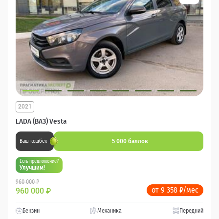
2021
LADA (ВАЗ) Vesta
5 000 баллов
Ваш кешбек
Есть предложение?
Улучшим!
960 000 ₽
от 9 358 ₽/мес
960 000
₽
Бензин
Механика
Передний