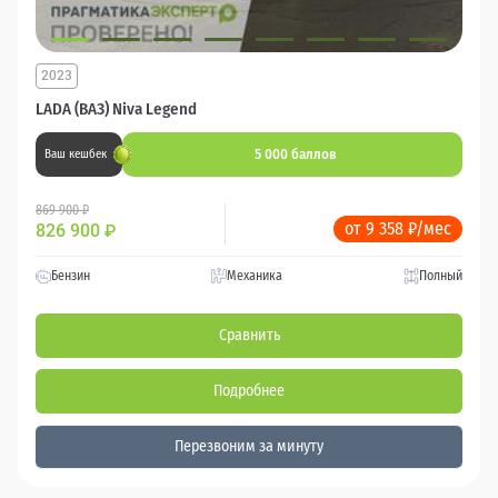
2023
LADA (ВАЗ) Niva Legend
5 000 баллов
Ваш кешбек
869 900 ₽
от 9 358 ₽/мес
826 900
₽
Бензин
Механика
Полный
Сравнить
Подробнее
Перезвоним за минуту