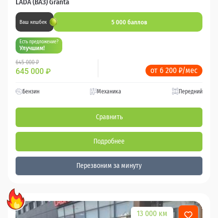
LADA (ВАЗ) Granta
5 000 баллов
Ваш кешбек
Есть предложение?
Улучшим!
645 000 ₽
от 6 200 ₽/мес
645 000
₽
Бензин
Механика
Передний
Сравнить
Подробнее
Перезвоним за минуту
13 000 км