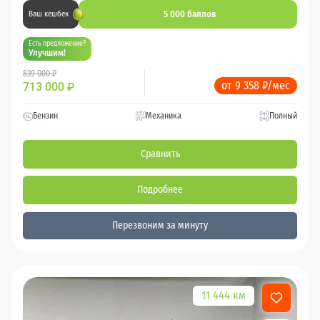
5 000 баллов
Ваш кешбек
Есть предложение?
Улучшим!
839 000 ₽
от 9 358 ₽/мес
713 000
₽
Бензин
Механика
Полный
Сравнить
Подробнее
Перезвоним за минуту
11 444 км