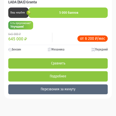
LADA (ВАЗ) Granta
5 000 баллов
Ваш кешбек
Есть предложение?
Улучшим!
645 000 ₽
от 6 200 ₽/мес
645 000
₽
Бензин
Механика
Передний
Сравнить
Подробнее
Перезвоним за минуту