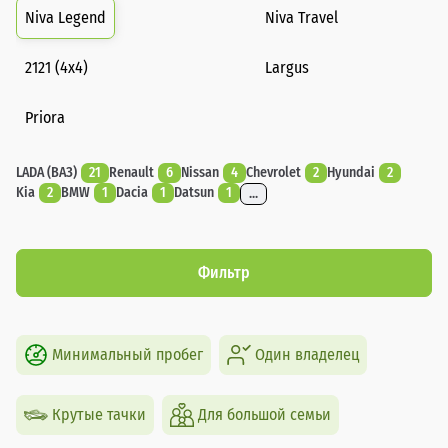
Niva Legend
Niva Travel
2121 (4x4)
Largus
Priora
LADA (ВАЗ)
21
Renault
6
Nissan
4
Chevrolet
2
Hyundai
2
Kia
2
BMW
1
Dacia
1
Datsun
1
...
Фильтр
Минимальный пробег
Один владелец
Крутые тачки
Для большой семьи