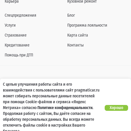
Карьера
Кузовной ремонт
Спецпредложения
Блог
Услуги
Программа лояльности
Страхование
Карта сайта
Кредитование
Контакты
Помощь при ДТП
Информация о технических характеристиках, составе комплектаций, цветовой
С целью улучшения работы сайта и его
гамме и стоимости автомобилей, а также действующих акциях, сроках и условиях
взаимодействия с пользователями сайт pragmaticar.ru
их проведения, указанных на сайте www.pragmaticar.ru, носит информационный
характер и ни при каких условиях не является публичной офертой,
может собирать персональные данные посетителей
определяемой положениями пунктом 2 статьи 437 Гражданского кодекса
при помощи Cookie-файлов и сервиса «Яндекс
Российской Федерации. Для получения подробной информации обращайтесь к
специалистам нашей компании.
Метрика» согласно
Политике конфиденциальности
.
Хорошо
Продолжая работу с сайтом, Вы даёте согласие на
© ПРАГМАТИКА, 2026
обработку персональных данных. Вы всегда можете
отключить файлы cookie в настройках Вашего