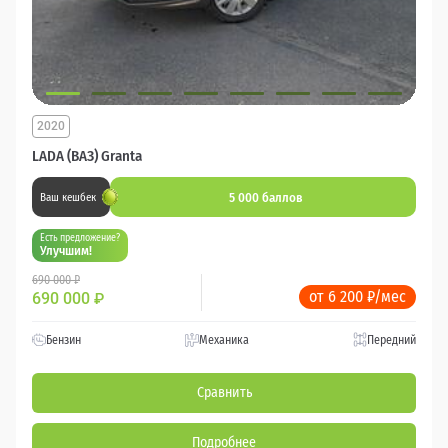
2020
LADA (ВАЗ) Granta
5 000 баллов
Ваш кешбек
Есть предложение?
Улучшим!
690 000 ₽
от 6 200 ₽/мес
690 000
₽
Бензин
Механика
Передний
Сравнить
Подробнее