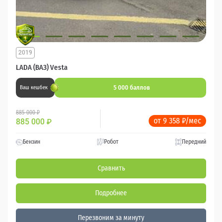
2019
LADA (ВАЗ) Vesta
5 000 баллов
Ваш кешбек
885 000 ₽
от 9 358 ₽/мес
885 000
₽
Бензин
Робот
Передний
Сравнить
Подробнее
Перезвоним за минуту