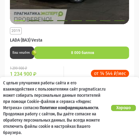
2019
LADA (ВАЗ) Vesta
8 000 баллов
Ваш кешбек
1 299 900 ₽
от 14 544 ₽/мес
1 234 900
₽
С целью улучшения работы сайта и его
Бензин
Механика
Передний
взаимодействия с пользователями сайт pragmaticar.ru
может собирать персональные данные посетителей
при помощи Cookie-файлов и сервиса «Яндекс
Сравнить
Метрика» согласно
Политике конфиденциальности
.
Хорошо
Продолжая работу с сайтом, Вы даёте согласие на
Подробнее
обработку персональных данных. Вы всегда можете
отключить файлы cookie в настройках Вашего
браузера.
Перезвоним за минуту