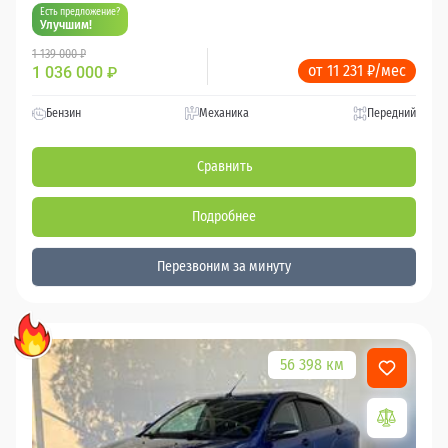
Есть предложение?
Улучшим!
1 139 000 ₽
от 11 231 ₽/мес
1 036 000
₽
Бензин
Механика
Передний
Сравнить
Подробнее
Перезвоним за минуту
56 398 км