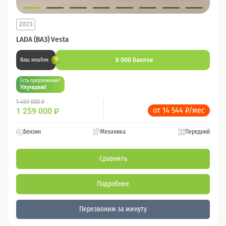
2023
LADA (ВАЗ) Vesta
8 000 баллов
Ваш кешбек
Есть предложение?
Улучшим!
1 459 000 ₽
от 14 544 ₽/мес
1 259 000
₽
Бензин
Механика
Передний
Сравнить
Подробнее
Перезвоним за минуту