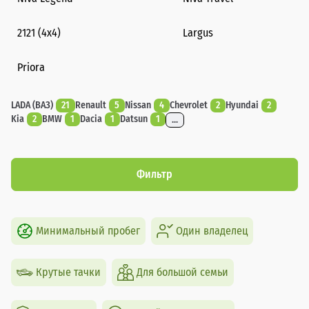
2121 (4x4)
Largus
Priora
LADA (ВАЗ)
21
Renault
5
Nissan
4
Chevrolet
2
Hyundai
2
Kia
2
BMW
1
Dacia
1
Datsun
1
...
Фильтр
Минимальный пробег
Один владелец
Крутые тачки
Для большой семьи