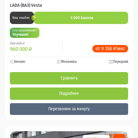
LADA (ВАЗ) Vesta
5 000 баллов
Ваш кешбек
Есть предложение?
Улучшим!
960 000 ₽
от 9 358 ₽/мес
960 000
₽
Бензин
Механика
Передний
Сравнить
Подробнее
Перезвоним за минуту