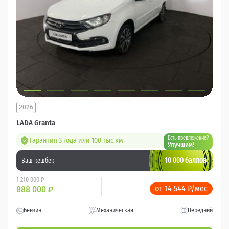
2026
LADA Granta
Есть предложение?
Гарантия 3 года или 100 тыс.км
Улучшим!
10 000 баллов
Ваш кешбек
1 210 000 ₽
от 14 544 ₽/мес
888 000
₽
Бензин
Механическая
Передний