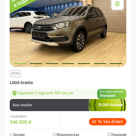
2026
LADA Granta
Есть предложение?
Гарантия 3 года или 100 тыс.км
Улучшим!
10 000 баллов
Ваш кешбек
1 246 000 ₽
от 14 544 ₽/мес
940 800
₽
Бензин
Механическая
Передний