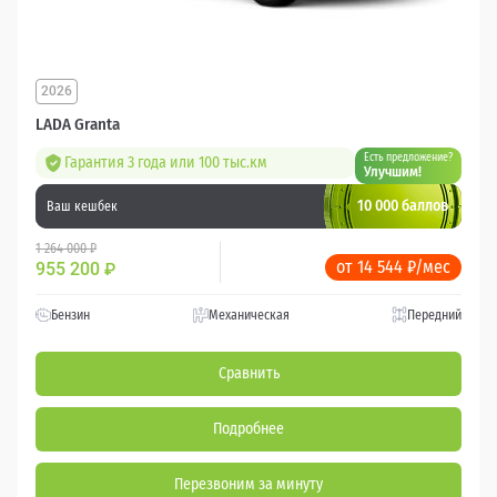
2026
LADA Granta
Есть предложение?
Гарантия 3 года или 100 тыс.км
Улучшим!
10 000 баллов
Ваш кешбек
1 264 000 ₽
от 14 544 ₽/мес
955 200
₽
Бензин
Механическая
Передний
Сравнить
Подробнее
Перезвоним за минуту