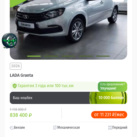
2026
LADA Granta
Есть предложение?
Гарантия 3 года или 100 тыс.км
Улучшим!
10 000 баллов
Ваш кешбек
1 118 000 ₽
от 11 231 ₽/мес
838 400
₽
Бензин
Механическая
Передний