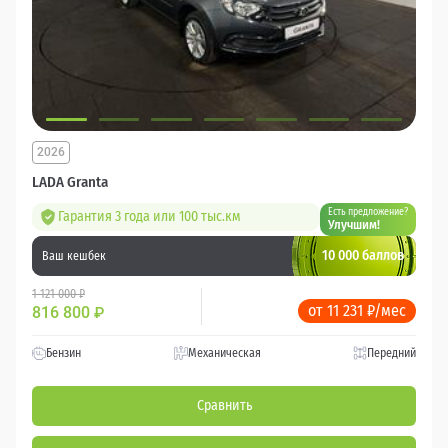
2026
LADA Granta
Есть предложение?
Гарантия 3 года или 100 тыс.км
Улучшим!
10 000 баллов
Ваш кешбек
1 121 000 ₽
от 11 231 ₽/мес
816 800
₽
Бензин
Механическая
Передний
Сравнить