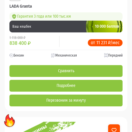
LADA Granta
Гарантия 3 года или 100 тыс.км
10 000 баллов
Ваш кешбек
1 118 000 ₽
от 11 231 ₽/мес
838 400
₽
Бензин
Механическая
Передний
Сравнить
Подробнее
Перезвоним за минуту