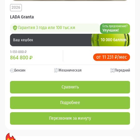
2026
LADA Granta
Есть предложение?
Гарантия 3 года или 100 тыс.км
Улучшим!
10 000 баллов
Ваш кешбек
1 151 000 ₽
от 11 231 ₽/мес
864 800
₽
Бензин
Механическая
Передний
Сравнить
Подробнее
Перезвоним за минуту