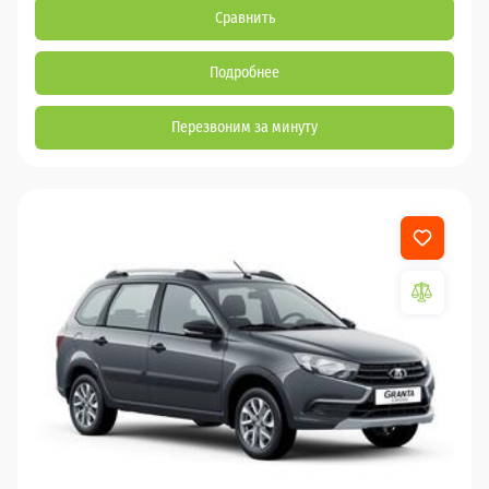
Сравнить
Подробнее
Перезвоним за минуту