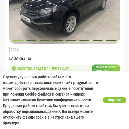
2026
LADA Granta
Есть предложение?
Гарантия 3 года или 100 тыс.км
Улучшим!
С целью улучшения работы сайта и его
10 000 баллов
Ваш кешбек
взаимодействия с пользователями сайт pragmaticar.ru
может собирать персональные данные посетителей
1 218 000 ₽
при помощи Cookie-файлов и сервиса «Яндекс
от 14 544 ₽/мес
904 400
₽
Метрика» согласно
Политике конфиденциальности
.
Хорошо
Продолжая работу с сайтом, Вы даёте согласие на
Бензин
Механическая
Передний
обработку персональных данных. Вы всегда можете
отключить файлы cookie в настройках Вашего
Сравнить
браузера.