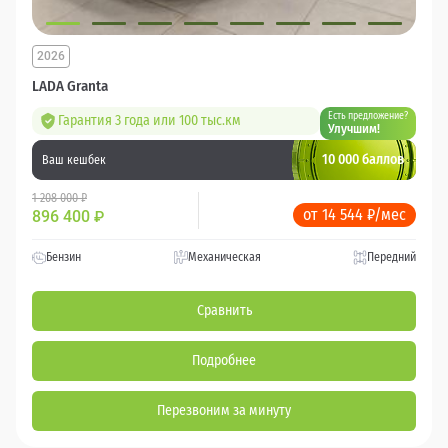
2026
LADA Granta
Есть предложение?
Гарантия 3 года или 100 тыс.км
Улучшим!
10 000 баллов
Ваш кешбек
1 208 000 ₽
от 14 544 ₽/мес
896 400
₽
Бензин
Механическая
Передний
Сравнить
Подробнее
Перезвоним за минуту