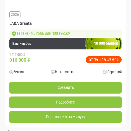
2026
LADA Granta
Гарантия 3 года или 100 тыс.км
10 000 баллов
Ваш кешбек
1 216 000 ₽
от 14 544 ₽/мес
916 800
₽
Бензин
Механическая
Передний
Сравнить
Подробнее
Перезвоним за минуту