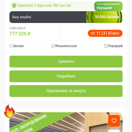
Есть предложение?
Гарантия 3 года или 100 тыс.км
Улучшим!
10 000 баллов
Ваш кешбек
1 087 020 ₽
от 11 231 ₽/мес
777 020
₽
Бензин
Механическая
Передний
Сравнить
Подробнее
Перезвоним за минуту