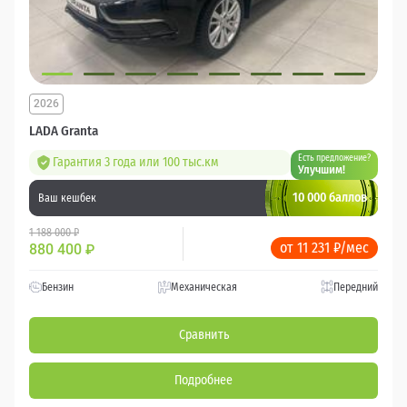
2026
LADA Granta
Есть предложение?
Гарантия 3 года или 100 тыс.км
Улучшим!
10 000 баллов
Ваш кешбек
1 188 000 ₽
от 11 231 ₽/мес
880 400
₽
Бензин
Механическая
Передний
Сравнить
Подробнее