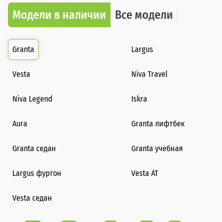
Модели в наличии
Все модели
Granta
Largus
Vesta
Niva Travel
Niva Legend
Iskra
Aura
Granta лифтбек
Granta седан
Granta учебная
Largus фургон
Vesta AT
Vesta седан