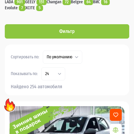
LADA
901
GEELY
151
Changan
72
Belgee
64
ВИС
16
Evolute
7
XCITE
5
Фильтр
Сортировать по:
По умолчанию
Показывать по:
24
Найдено 254 автомобиля