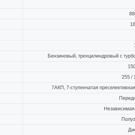
88
18
Бензиновый, трехцилиндровый с тур
150
255 /
7АКП, 7-ступенчатая преселективна
Перед
Независимая
Полуз
Ди