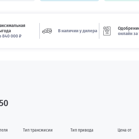
аксимальная
Одобрение
ыгода
В наличии у дилера
онлайн за 
о 840 000 ₽
50
теля
Тип трансмисии
Тип привода
Цена от