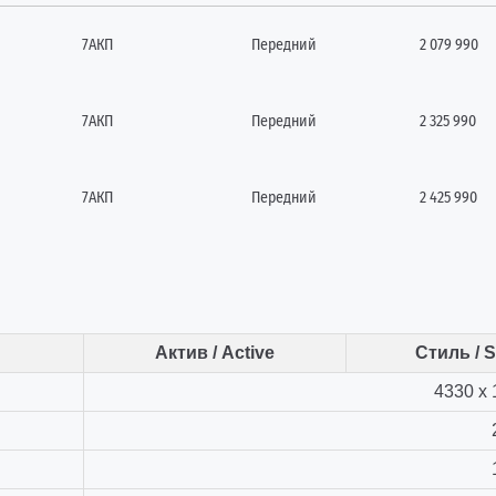
7АКП
Передний
2 079 990
7АКП
Передний
2 325 990
7АКП
Передний
2 425 990
Актив / Active
Стиль / S
4330 х 