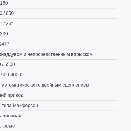
180
0 / 850
° / 26°
330
1477
бонаддувом и непосредственным впрыском
 / 5500
 1500-4000
я автоматическая с двойным сцеплением
ний привод
, типа Макферсон
ависимая
сковые