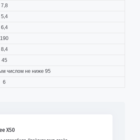
7,8
5,4
6,4
190
8,4
45
ым числом не ниже 95
6
gee X50