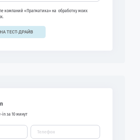
ппе компаний «Прагматика» на
обработку моих
х.
НА ТЕСТ-ДРАЙВ
in
-in за 10 минут