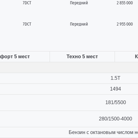
7DCT
Передний
2 855 000
7DCT
Передний
2 955 000
форт 5 мест
Техно 5 мест
К
1.5T
1494
181/5500
280/1500-4000
Бензин с октановым числом н