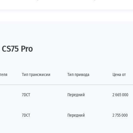
CS75 Pro
теля
Тип трансмисии
Тип привода
Цена от
7DCT
Передний
2 665 000
7DCT
Передний
2 755 000