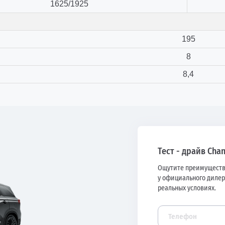
1625/1925
195
8
8,4
Тест - драйв Cha
Ощутите преимуществ
у официального дилер
реальных условиях.