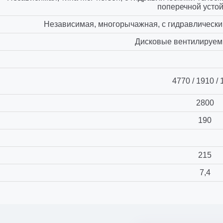
поперечной усто
Независимая, многорычажная, с гидравлическ
Дисковые вентилируем
4770 / 1910 /
2800
190
215
7,4