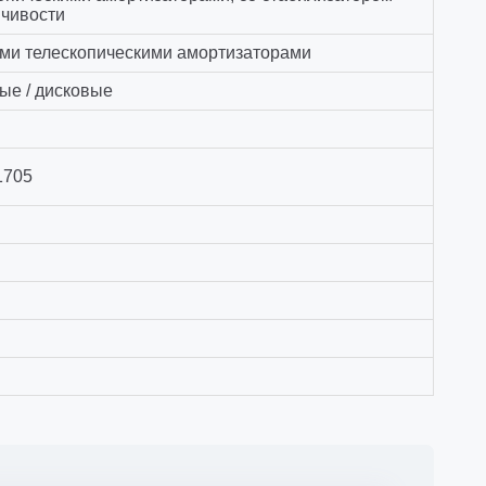
йчивости
ими телескопическими амортизаторами
ые / дисковые
 1705