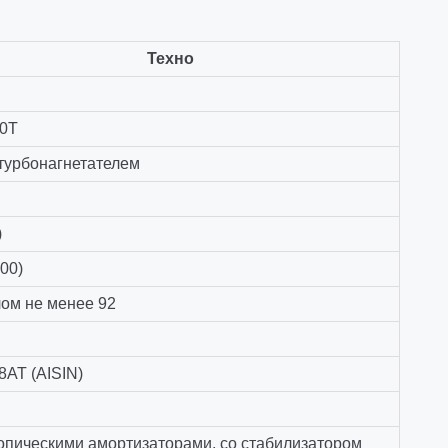
Техно
.0T
 турбонагнетателем
)
00)
лом не менее 92
8AT (AISIN)
копическими амортизаторами, со стабилизатором