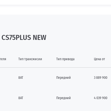
 CS75PLUS NEW
теля
Тип трансмисии
Тип привода
Цена от
8AT
Передний
3 889 900
8AT
Передний
4 039 900