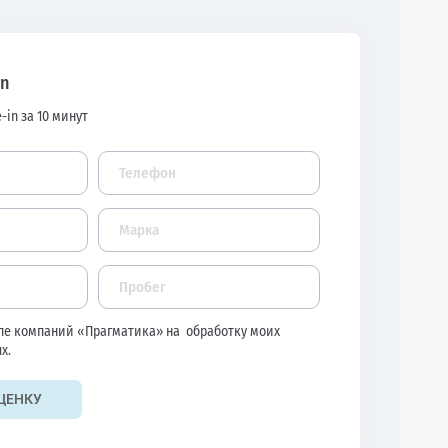
in
-in за 10 минут
ппе компаний «Прагматика» на
обработку моих
х.
ЦЕНКУ